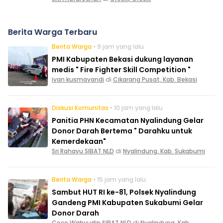
Berita Warga Terbaru
Berita Warga
• 9 jam yang lalu
PMI Kabupaten Bekasi dukung layanan
medis " Fire Fighter Skill Competition "
ivan kusmayandi
di
Cikarang Pusat, Kab. Bekasi
Diskusi Komunitas
• 10 jam yang lalu
Panitia PHN Kecamatan Nyalindung Gelar
Donor Darah Bertema " Darahku untuk
Kemerdekaan"
Sri Rahayu SIBAT NLD
di
Nyalindung, Kab. Sukabumi
Berita Warga
• 15 jam yang lalu
Sambut HUT RI ke-81, Polsek Nyalindung
Gandeng PMI Kabupaten Sukabumi Gelar
Donor Darah
Cece Wahyudin SIBAT NLD
di
Nyalindung, Kab.