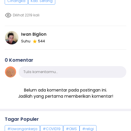
Cinangka
Kab. Serang
Dilihat 2219 kali
Iwan Biglion
Suhu
544
0 Komentar
Komentar
Tulis komentarmu…
Belum ada komentar pada postingan ini.
Jadilah yang pertama memberikan komentar!
Tagar Populer
#lowongankerja
#COVID19
#OMS
#religi