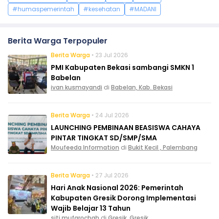
#humaspemerintah
#kesehatan
#MADANI
Berita Warga Terpopuler
Berita Warga
• 23 Jul 2026
PMI Kabupaten Bekasi sambangi SMKN 1
Babelan
ivan kusmayandi
di
Babelan, Kab. Bekasi
Berita Warga
• 24 Jul 2026
LAUNCHING PEMBINAAN BEASISWA CAHAYA
PINTAR TINGKAT SD/SMP/SMA
Moufeeda Information
di
Bukit Kecil , Palembang
Berita Warga
• 27 Jul 2026
Hari Anak Nasional 2026: Pemerintah
Kabupaten Gresik Dorong Implementasi
Wajib Belajar 13 Tahun
siti mufarochah
di
Gresik, Gresik