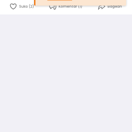
Suka (2)
Komentar (1)
Bagikan
Bahasa Indonesia
English
id
www.atmago.com
pr
pr.atmago.com
Facebook
Instagram
Twitter
Blog
Tentang Kami
Media
Kebijakan dan Privasi
Syarat dan Ketentuan
Pedoman Komunitas Warga
Kirim Saran, Kritik dan Masukan dari Warga
Peringkat Pengguna
Platform rekanan AtmaGo