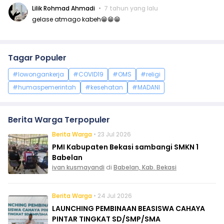
Lilik Rohmad Ahmadi
7 tahun yang lalu
gelase atmago kabeh😁😁😁
Tagar Populer
#lowongankerja
#COVID19
#OMS
#religi
#humaspemerintah
#kesehatan
#MADANI
Berita Warga Terpopuler
Berita Warga
• 23 Jul 2026
PMI Kabupaten Bekasi sambangi SMKN 1
Babelan
ivan kusmayandi
di
Babelan, Kab. Bekasi
Berita Warga
• 24 Jul 2026
LAUNCHING PEMBINAAN BEASISWA CAHAYA
PINTAR TINGKAT SD/SMP/SMA