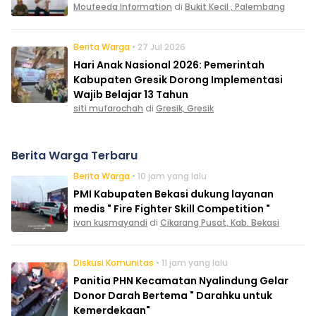
Moufeeda Information
di
Bukit Kecil , Palembang
Berita Warga
• 27 Jul 2026
Hari Anak Nasional 2026: Pemerintah
Kabupaten Gresik Dorong Implementasi
Wajib Belajar 13 Tahun
siti mufarochah
di
Gresik, Gresik
Berita Warga Terbaru
Berita Warga
• 10 jam yang lalu
PMI Kabupaten Bekasi dukung layanan
medis " Fire Fighter Skill Competition "
ivan kusmayandi
di
Cikarang Pusat, Kab. Bekasi
Diskusi Komunitas
• 11 jam yang lalu
Panitia PHN Kecamatan Nyalindung Gelar
Donor Darah Bertema " Darahku untuk
Kemerdekaan"