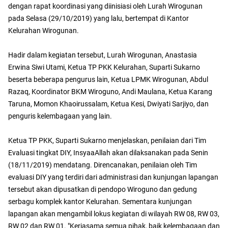
dengan rapat koordinasi yang diinisiasi oleh Lurah Wirogunan
pada Selasa (29/10/2019) yang lalu, bertempat di Kantor
Kelurahan Wirogunan.
Hadir dalam kegiatan tersebut, Lurah Wirogunan, Anastasia
Erwina Siwi Utami, Ketua TP PKK Kelurahan, Suparti Sukarno
beserta beberapa pengurus lain, Ketua LPMK Wirogunan, Abdul
Razaq, Koordinator BKM Wiroguno, Andi Maulana, Ketua Karang
Taruna, Momon Khaoirussalam, Ketua Kesi, Dwiyati Sarjiyo, dan
penguris kelembagaan yang lain.
Ketua TP PKK, Suparti Sukarno menjelaskan, penilaian dari Tim
Evaluasi tingkat DIY, InsyaaAllah akan dilaksanakan pada Senin
(18/11/2019) mendatang. Direncanakan, penilaian oleh Tim
evaluasi DIY yang terdiri dari administrasi dan kunjungan lapangan
tersebut akan dipusatkan di pendopo Wiroguno dan gedung
serbagu komplek kantor Kelurahan. Sementara kunjungan
lapangan akan mengambil lokus kegiatan di wilayah RW 08, RW 03,
RW 02 dan RW 01. "Kerjasama semua pihak, baik kelembagaan dan