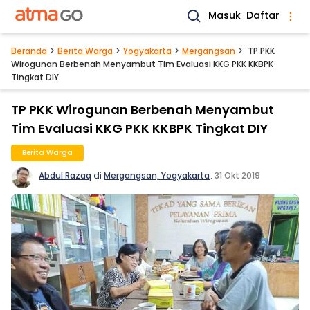
Masuk
Daftar
Beranda
Berita Warga
Yogyakarta
Mergangsan
TP PKK
Wirogunan Berbenah Menyambut Tim Evaluasi KKG PKK KKBPK
Tingkat DIY
TP PKK Wirogunan Berbenah Menyambut
Tim Evaluasi KKG PKK KKBPK Tingkat DIY
Berita Warga
Abdul Razaq
di
Mergangsan, Yogyakarta
.
31 Okt 2019