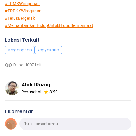
#LPMKWirogunan
#TPPKKWirogunan
#TerusBergerak
#MemanfaatkanHidupUntukHidupBermanfaat
Lokasi Terkait
Mergangsan
Yogyakarta
Dilihat 1007 kali
Abdul Razaq
Penasehat
8219
1 Komentar
Komentar
Tulis komentarmu…