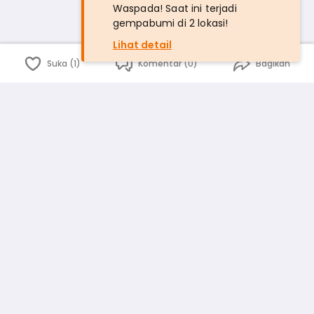
Waspada! Saat ini terjadi
gempabumi di 2 lokasi!
Lihat detail
Suka (1)
Komentar (0)
Bagikan
Bahasa Indonesia
English
id
www.atmago.com
pr
pr.atmago.com
Facebook
Instagram
Twitter
Blog
Tentang Kami
Media
Kebijakan dan Privasi
Syarat dan Ketentuan
Pedoman Komunitas Warga
Kirim Saran, Kritik dan Masukan dari Warga
Peringkat Pengguna