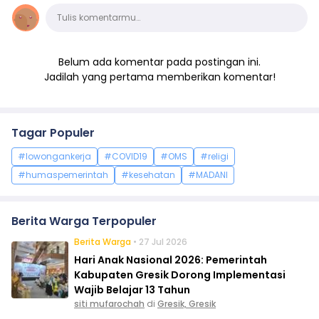
Komentar
Tulis komentarmu…
Belum ada komentar pada postingan ini.
Jadilah yang pertama memberikan komentar!
Tagar Populer
#lowongankerja
#COVID19
#OMS
#religi
#humaspemerintah
#kesehatan
#MADANI
Berita Warga Terpopuler
Berita Warga
• 27 Jul 2026
Hari Anak Nasional 2026: Pemerintah
Kabupaten Gresik Dorong Implementasi
Wajib Belajar 13 Tahun
siti mufarochah
di
Gresik, Gresik