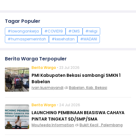
Tagar Populer
#lowongankerja
#COVID19
#OMS
#religi
#humaspemerintah
#kesehatan
#MADANI
Berita Warga Terpopuler
Berita Warga
• 23 Jul 2026
PMI Kabupaten Bekasi sambangi SMKN 1
Babelan
ivan kusmayandi
di
Babelan, Kab. Bekasi
Berita Warga
• 24 Jul 2026
LAUNCHING PEMBINAAN BEASISWA CAHAYA
PINTAR TINGKAT SD/SMP/SMA
Moufeeda Information
di
Bukit Kecil , Palembang