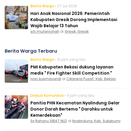
Berita Warga
• 27 Jul 2026
Hari Anak Nasional 2026: Pemerintah
Kabupaten Gresik Dorong Implementasi
Wajib Belajar 13 Tahun
siti mufarochah
di
Gresik, Gresik
Berita Warga Terbaru
Berita Warga
• 10 jam yang lalu
PMI Kabupaten Bekasi dukung layanan
medis " Fire Fighter Skill Competition "
ivan kusmayandi
di
Cikarang Pusat, Kab. Bekasi
Diskusi Komunitas
• 11 jam yang lalu
Panitia PHN Kecamatan Nyalindung Gelar
Donor Darah Bertema " Darahku untuk
Kemerdekaan"
Sri Rahayu SIBAT NLD
di
Nyalindung, Kab. Sukabumi