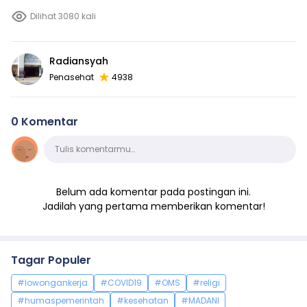
Dilihat 3080 kali
Radiansyah
Penasehat
4938
0 Komentar
Komentar
Tulis komentarmu…
Belum ada komentar pada postingan ini.
Jadilah yang pertama memberikan komentar!
Tagar Populer
#lowongankerja
#COVID19
#OMS
#religi
#humaspemerintah
#kesehatan
#MADANI