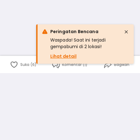
Peringatan Bencana
Waspada! Saat ini terjadi
gempabumi di 2 lokasi!
Lihat detail
Suka (6)
Komentar (1)
Bagikan
Bahasa Indonesia
English
id
www.atmago.com
pr
pr.atmago.com
Facebook
Instagram
Twitter
Blog