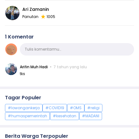
Ari Zamanin
Panutan
1005
1 Komentar
Komentar
Tulis komentarmu…
Arifin Muh Hadi
7 tahun yang lalu
tks
Tagar Populer
#lowongankerja
#COVID19
#OMS
#religi
#humaspemerintah
#kesehatan
#MADANI
Berita Warga Terpopuler