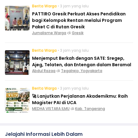
Berita Warga
• 3 jam yang lalu
PATTIRO Gresik Perkuat Akses Pendidikan
bagi Kelompok Rentan melalui Program
Paket C di Rutan Gresik
Jurnalisme Warga
di
Gresik
Berita Warga
• 3 jam yang lalu
Menjemput Berkah dengan SATE: Sregep,
Ajeg, Telaten, dan Entengan dalam Beramal
Abdul Razaq
di
Tegalrejo, Yogyakarta
Berita Warga
• 3 jam yang lalu
🚀 Lanjutkan Perjalanan Akademikmu: Raih
Magister PAI di UCA
MEDHA VISTARA ILMU
di
Kab. Tangerang
Jelajahi Informasi Lebih Dalam