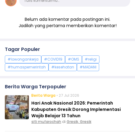
Tulis komentarmu…
Belum ada komentar pada postingan ini.
Jadilah yang pertama memberikan komentar!
Tagar Populer
#lowongankerja
#COVID19
#OMS
#religi
#humaspemerintah
#kesehatan
#MADANI
Berita Warga Terpopuler
Berita Warga
• 27 Jul 2026
Hari Anak Nasional 2026: Pemerintah
Kabupaten Gresik Dorong Implementasi
Wajib Belajar 13 Tahun
siti mufarochah
di
Gresik, Gresik