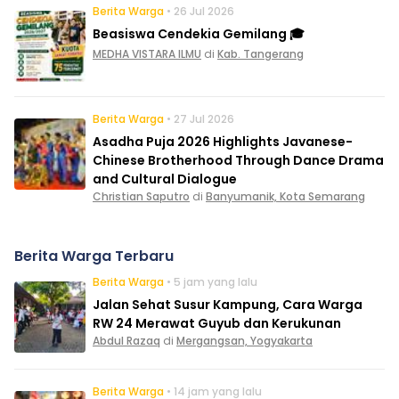
Berita Warga
• 26 Jul 2026
Beasiswa Cendekia Gemilang 🎓
MEDHA VISTARA ILMU
di
Kab. Tangerang
Berita Warga
• 27 Jul 2026
Asadha Puja 2026 Highlights Javanese-
Chinese Brotherhood Through Dance Drama
and Cultural Dialogue
Christian Saputro
di
Banyumanik, Kota Semarang
Berita Warga Terbaru
Berita Warga
• 5 jam yang lalu
Jalan Sehat Susur Kampung, Cara Warga
RW 24 Merawat Guyub dan Kerukunan
Abdul Razaq
di
Mergangsan, Yogyakarta
Berita Warga
• 14 jam yang lalu