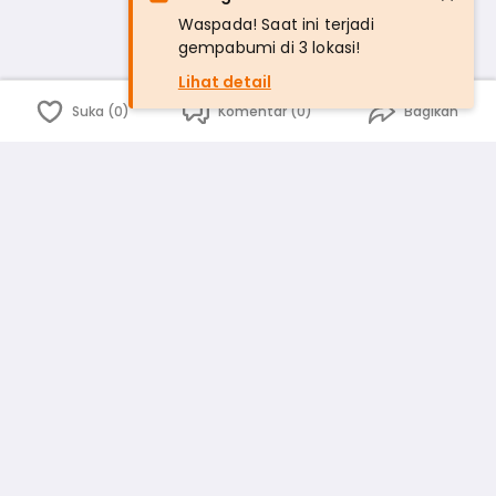
Waspada! Saat ini terjadi
gempabumi di 3 lokasi!
Lihat detail
Suka (0)
Komentar (0)
Bagikan
Bahasa Indonesia
English
id
www.atmago.com
pr
pr.atmago.com
Facebook
Instagram
Twitter
Blog
Tentang Kami
Media
Kebijakan dan Privasi
Syarat dan Ketentuan
Pedoman Komunitas Warga
Kirim Saran, Kritik dan Masukan dari Warga
Peringkat Pengguna