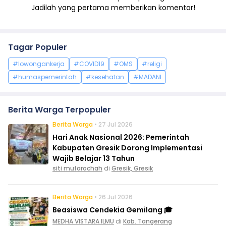
Jadilah yang pertama memberikan komentar!
Tagar Populer
#lowongankerja
#COVID19
#OMS
#religi
#humaspemerintah
#kesehatan
#MADANI
Berita Warga Terpopuler
Berita Warga
• 27 Jul 2026
Hari Anak Nasional 2026: Pemerintah
Kabupaten Gresik Dorong Implementasi
Wajib Belajar 13 Tahun
siti mufarochah
di
Gresik, Gresik
Berita Warga
• 26 Jul 2026
Beasiswa Cendekia Gemilang 🎓
MEDHA VISTARA ILMU
di
Kab. Tangerang