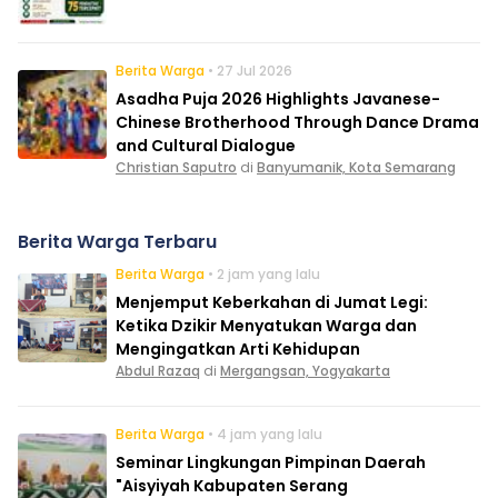
Berita Warga
• 27 Jul 2026
Asadha Puja 2026 Highlights Javanese-
Chinese Brotherhood Through Dance Drama
and Cultural Dialogue
Christian Saputro
di
Banyumanik, Kota Semarang
Berita Warga Terbaru
Berita Warga
• 2 jam yang lalu
Menjemput Keberkahan di Jumat Legi:
Ketika Dzikir Menyatukan Warga dan
Mengingatkan Arti Kehidupan
Abdul Razaq
di
Mergangsan, Yogyakarta
Berita Warga
• 4 jam yang lalu
Seminar Lingkungan Pimpinan Daerah
"Aisyiyah Kabupaten Serang