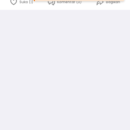
Suka (1)
Komentar (0)
Bagikan
Bahasa Indonesia
English
id
www.atmago.com
pr
pr.atmago.com
Facebook
Instagram
Twitter
Blog
Tentang Kami
Media
Kebijakan dan Privasi
Syarat dan Ketentuan
Pedoman Komunitas Warga
Kirim Saran, Kritik dan Masukan dari Warga
Peringkat Pengguna
Platform rekanan AtmaGo