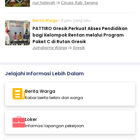
nur hidayah
di
Ciruas, Kab. Serang
Berita Warga
• 9 jam yang lalu
PATTIRO Gresik Perkuat Akses Pendidikan
bagi Kelompok Rentan melalui Program
Paket C di Rutan Gresik
Jurnalisme Warga
di
Gresik
Jelajahi Informasi Lebih Dalam
Berita Warga
Kabar berita terkini dari warga
Loker
Informasi lapangan pekerjaan