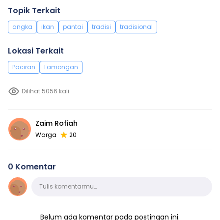
Topik Terkait
angka
ikan
pantai
tradisi
tradisional
Lokasi Terkait
Paciran
Lamongan
Dilihat 5056 kali
Zaim Rofiah
Warga
20
0 Komentar
Komentar
Tulis komentarmu…
Belum ada komentar pada postingan ini.