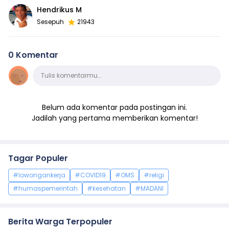
Hendrikus M
Sesepuh
21943
0 Komentar
Komentar
Tulis komentarmu…
Belum ada komentar pada postingan ini.
Jadilah yang pertama memberikan komentar!
Tagar Populer
#lowongankerja
#COVID19
#OMS
#religi
#humaspemerintah
#kesehatan
#MADANI
Berita Warga Terpopuler