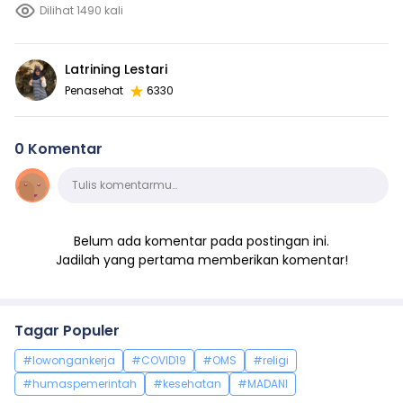
Dilihat 1490 kali
Latrining Lestari
Penasehat
6330
0 Komentar
Komentar
Tulis komentarmu…
Belum ada komentar pada postingan ini.
Jadilah yang pertama memberikan komentar!
Tagar Populer
#lowongankerja
#COVID19
#OMS
#religi
#humaspemerintah
#kesehatan
#MADANI