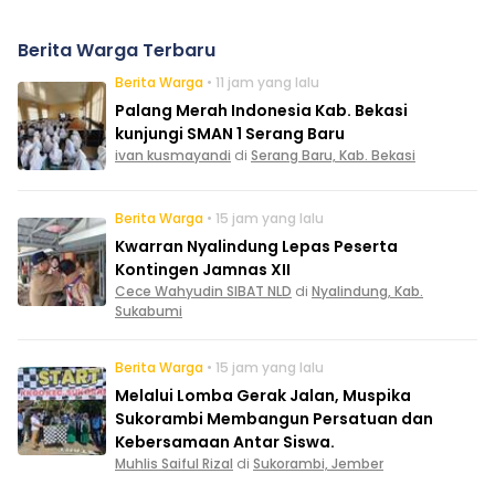
Berita Warga Terbaru
Berita Warga
• 11 jam yang lalu
Palang Merah Indonesia Kab. Bekasi
kunjungi SMAN 1 Serang Baru
ivan kusmayandi
di
Serang Baru, Kab. Bekasi
Berita Warga
• 15 jam yang lalu
Kwarran Nyalindung Lepas Peserta
Kontingen Jamnas XII
Cece Wahyudin SIBAT NLD
di
Nyalindung, Kab.
Sukabumi
Berita Warga
• 15 jam yang lalu
Melalui Lomba Gerak Jalan, Muspika
Sukorambi Membangun Persatuan dan
Kebersamaan Antar Siswa.
Muhlis Saiful Rizal
di
Sukorambi, Jember