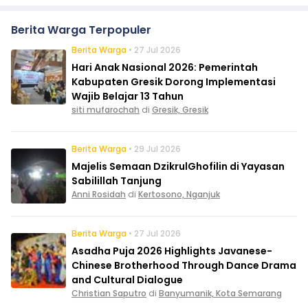
Berita Warga Terpopuler
Berita Warga
• 27 Jul 2026
Hari Anak Nasional 2026: Pemerintah
Kabupaten Gresik Dorong Implementasi
Wajib Belajar 13 Tahun
siti mufarochah
di
Gresik, Gresik
Berita Warga
• 29 Jul 2026
Majelis Semaan DzikrulGhofilin di Yayasan
Sabilillah Tanjung
Anni Rosidah
di
Kertosono, Nganjuk
Berita Warga
• 27 Jul 2026
Asadha Puja 2026 Highlights Javanese-
Chinese Brotherhood Through Dance Drama
and Cultural Dialogue
Christian Saputro
di
Banyumanik, Kota Semarang