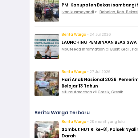
PMI Kabupaten Bekasi sambangi 
ivan kusmayandi
di
Babelan, Kab. Bekas
Berita Warga
• 24 Jul 2026
LAUNCHING PEMBINAAN BEASISWA
Moufeeda Information
di
Bukit Kecil , 
Berita Warga
• 27 Jul 2026
Hari Anak Nasional 2026: Pemeri
Belajar 13 Tahun
siti mufarochah
di
Gresik, Gresik
Berita Warga Terbaru
Berita Warga
• 28 menit yang lalu
Sambut HUT RI ke-81, Polsek Nya
Darah