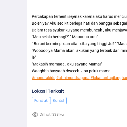
Percakapan terhenti sejenak karena aku harus menc
Boleh ya? Aku sedikit berlega hati dan bangga sebaga
Dalam rasa syukur ku yang membuncah , aku menjawab
"Mau selalu berbagi?" " Mauuuuu uuu"
" Berani bermimpi dan cita - cita yang tinggi Jo?" "
"Wooooo ya Mama akan lakukan yang terbaik dan mint
le"
"Makasih mamaaa,, aku sayang Mama!"
Waaqhhh basyaah dweeeh. Joa peluk mama...
#mondrakids
#atmimondragona
#lokanantagilanghar
Lokasi Terkait
Pandak
Bantul
Dilihat 1338 kali