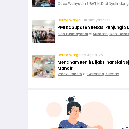
Cece Wahyudin SIBAT NLD
di
Nyalindung
Berita Warga
• 18 jam yang lalu
PMI Kabupaten Bekasi kunjungi S
ivan kusmayandi
di
Sukatani, Kab. Bekas
Berita Warga
• 5 Agt 2026
Menanam Benih Bijak Finansial Sej
Mandiri
Wedy Prahoro
di
Gamping, Sleman