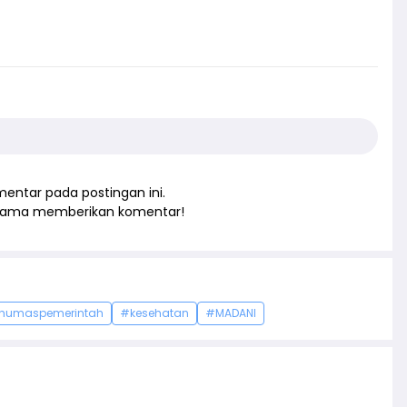
entar pada postingan ini.
rtama memberikan komentar!
humaspemerintah
#kesehatan
#MADANI