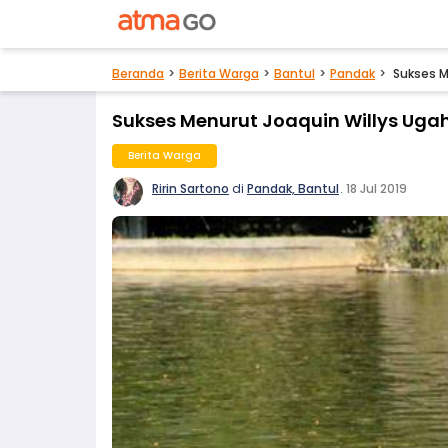
Beranda
Berita Warga
Bantul
Pandak
Sukses M
Sukses Menurut Joaquin Willys Ugah
Berita Warga
Ririn Sartono
di
Pandak, Bantul
.
18 Jul 2019