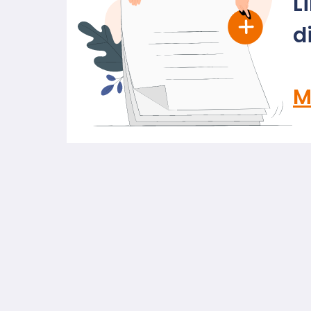
L
d
M