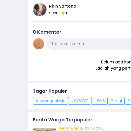
Ririn Sartono
Suhu
0
0 Komentar
Komentar
Tulis komentarmu…
Belum ada kom
Jadilah yang pe
Tagar Populer
#lowongankerja
#COVID19
#OMS
#religi
#
Berita Warga Terpopuler
Berita Warga
• 23 Jul 2026