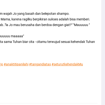
ium wajah Jo yang basah dan belepotan shampo.
i Mama, karena ragilku berpikiran sukses adalah bisa memberi.
.."la Jo mau berusaha dan berdoa dengan giat?" "Mauuuuu "
Mauuuuuuu maaaaa"
a sama Tuhan biar cita - citamu terwujud sesuai kehendak Tuhan
jo
#anaktitipanilahi
#tangandiatas
#seturutkehendakMu