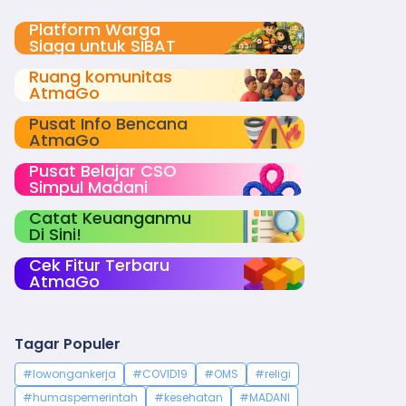
Platform Warga
Siaga untuk SIBAT
Ruang komunitas
AtmaGo
Pusat Info Bencana
AtmaGo
Pusat Belajar CSO
Simpul Madani
Catat Keuanganmu
Di Sini!
Cek Fitur Terbaru
AtmaGo
Tagar Populer
#lowongankerja
#COVID19
#OMS
#religi
#humaspemerintah
#kesehatan
#MADANI