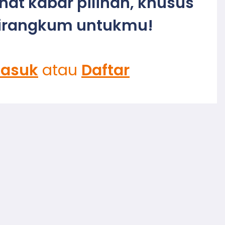
ihat kabar pilihan, khusus
irangkum untukmu!
asuk
atau
Daftar