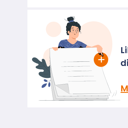
L
d
M