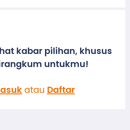
ihat kabar pilihan, khusus
irangkum untukmu!
asuk
atau
Daftar