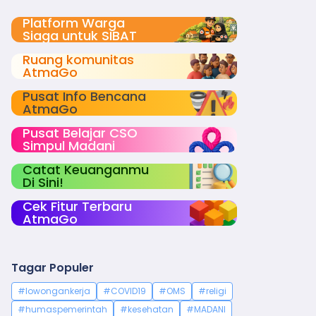
Platform Warga
Siaga untuk SIBAT
Ruang komunitas
AtmaGo
Pusat Info Bencana
AtmaGo
Pusat Belajar CSO
Simpul Madani
Catat Keuanganmu
Di Sini!
Cek Fitur Terbaru
AtmaGo
Tagar Populer
#lowongankerja
#COVID19
#OMS
#religi
#humaspemerintah
#kesehatan
#MADANI