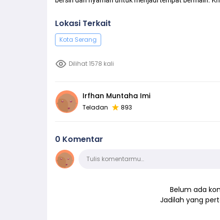
Lokasi Terkait
Kota Serang
Dilihat 1578 kali
Irfhan Muntaha Imi
Teladan
893
0 Komentar
Komentar
Tulis komentarmu…
Belum ada kom
Jadilah yang pe