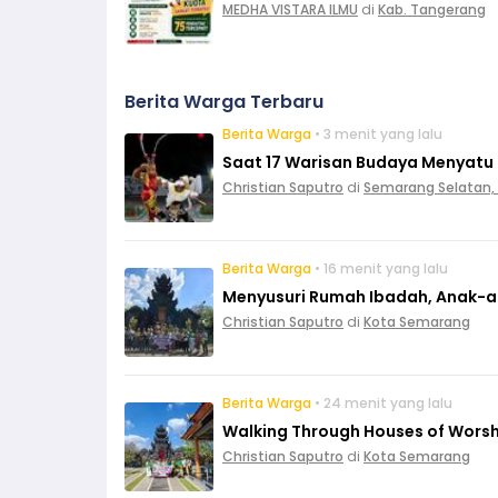
MEDHA VISTARA ILMU
di
Kab. Tangerang
Berita Warga Terbaru
Berita Warga
• 3 menit yang lalu
Saat 17 Warisan Budaya Menyatu
Christian Saputro
di
Semarang Selatan,
Berita Warga
• 16 menit yang lalu
Menyusuri Rumah Ibadah, Anak-ana
Christian Saputro
di
Kota Semarang
Berita Warga
• 24 menit yang lalu
Walking Through Houses of Worshi
Christian Saputro
di
Kota Semarang