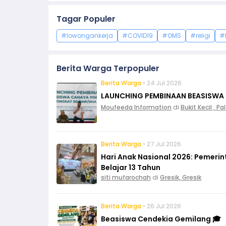
Tagar Populer
#lowongankerja
#COVID19
#OMS
#religi
#
Berita Warga Terpopuler
Berita Warga
• 24 Jul 2026
LAUNCHING PEMBINAAN BEASISWA
Moufeeda Information
di
Bukit Kecil , 
Berita Warga
• 27 Jul 2026
Hari Anak Nasional 2026: Pemeri
Belajar 13 Tahun
siti mufarochah
di
Gresik, Gresik
Berita Warga
• 26 Jul 2026
Beasiswa Cendekia Gemilang 🎓