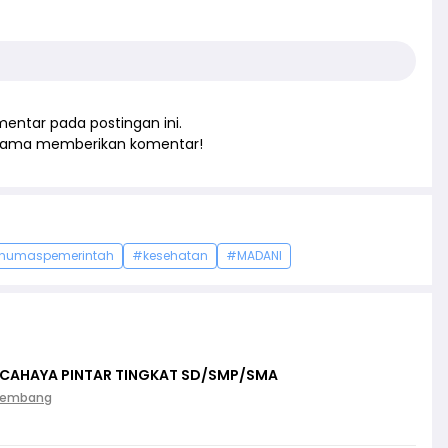
entar pada postingan ini.
rtama memberikan komentar!
humaspemerintah
#kesehatan
#MADANI
 CAHAYA PINTAR TINGKAT SD/SMP/SMA
Palembang