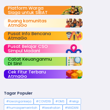
Platform Warga
Siaga untuk SIBAT
Ruang komunitas
AtmaGo
Pusat Info Bencana
AtmaGo
Pusat Belajar CSO
Simpul Madani
Catat Keuanganmu
Di Sini!
Cek Fitur Terbaru
AtmaGo
Tagar Populer
#lowongankerja
#COVID19
#OMS
#religi
#humaspemerintah
#kesehatan
#MADANI