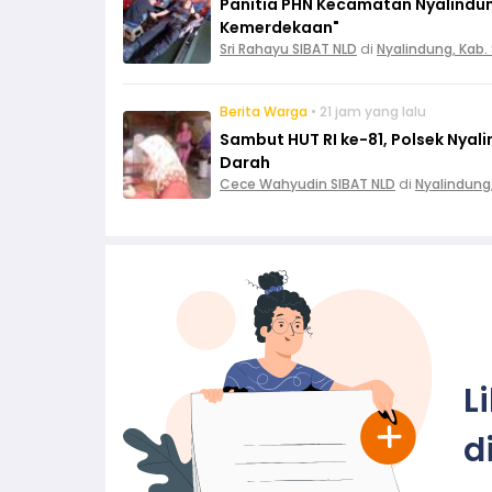
Panitia PHN Kecamatan Nyalindun
Kemerdekaan"
Sri Rahayu SIBAT NLD
di
Nyalindung, Kab
Berita Warga
• 21 jam yang lalu
Sambut HUT RI ke-81, Polsek Nya
Darah
Cece Wahyudin SIBAT NLD
di
Nyalindung
L
d