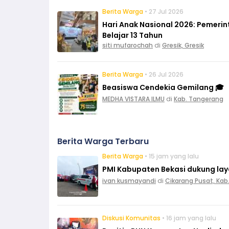
Berita Warga
• 27 Jul 2026
Hari Anak Nasional 2026: Pemeri
Belajar 13 Tahun
siti mufarochah
di
Gresik, Gresik
Berita Warga
• 26 Jul 2026
Beasiswa Cendekia Gemilang 🎓
MEDHA VISTARA ILMU
di
Kab. Tangerang
Berita Warga Terbaru
Berita Warga
• 15 jam yang lalu
PMI Kabupaten Bekasi dukung layan
ivan kusmayandi
di
Cikarang Pusat, Kab
Diskusi Komunitas
• 16 jam yang lalu