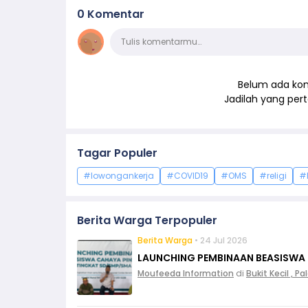
0 Komentar
Komentar
Tulis komentarmu…
Belum ada kom
Jadilah yang pe
Tagar Populer
#lowongankerja
#COVID19
#OMS
#religi
#
Berita Warga Terpopuler
Berita Warga
• 24 Jul 2026
LAUNCHING PEMBINAAN BEASISWA
Moufeeda Information
di
Bukit Kecil , 