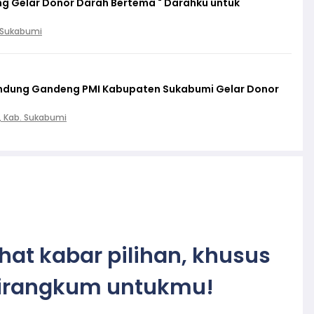
g Gelar Donor Darah Bertema " Darahku untuk
. Sukabumi
lindung Gandeng PMI Kabupaten Sukabumi Gelar Donor
, Kab. Sukabumi
ihat kabar pilihan, khusus
irangkum untukmu!