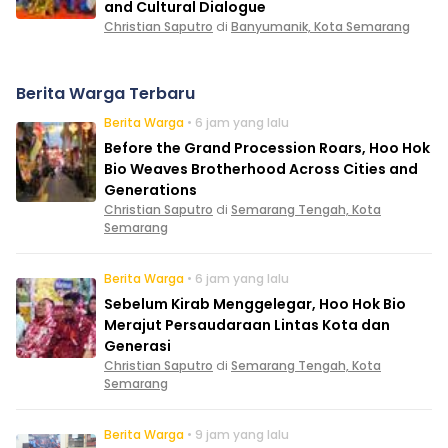
and Cultural Dialogue
Christian Saputro
di
Banyumanik, Kota Semarang
Berita Warga Terbaru
Berita Warga
• 6 jam yang lalu
Before the Grand Procession Roars, Hoo Hok
Bio Weaves Brotherhood Across Cities and
Generations
Christian Saputro
di
Semarang Tengah, Kota
Semarang
Berita Warga
• 6 jam yang lalu
Sebelum Kirab Menggelegar, Hoo Hok Bio
Merajut Persaudaraan Lintas Kota dan
Generasi
Christian Saputro
di
Semarang Tengah, Kota
Semarang
Berita Warga
• 9 jam yang lalu