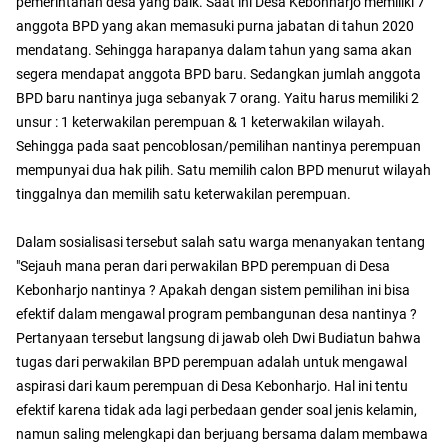
pemerintahan desa yang baik. Saat ini Desa Kebonharjo memiliki 7
anggota BPD yang akan memasuki purna jabatan di tahun 2020
mendatang. Sehingga harapanya dalam tahun yang sama akan
segera mendapat anggota BPD baru. Sedangkan jumlah anggota
BPD baru nantinya juga sebanyak 7 orang. Yaitu harus memiliki 2
unsur : 1 keterwakilan perempuan & 1 keterwakilan wilayah.
Sehingga pada saat pencoblosan/pemilihan nantinya perempuan
mempunyai dua hak pilih. Satu memilih calon BPD menurut wilayah
tinggalnya dan memilih satu keterwakilan perempuan.
Dalam sosialisasi tersebut salah satu warga menanyakan tentang
"Sejauh mana peran dari perwakilan BPD perempuan di Desa
Kebonharjo nantinya ? Apakah dengan sistem pemilihan ini bisa
efektif dalam mengawal program pembangunan desa nantinya ?
Pertanyaan tersebut langsung di jawab oleh Dwi Budiatun bahwa
tugas dari perwakilan BPD perempuan adalah untuk mengawal
aspirasi dari kaum perempuan di Desa Kebonharjo. Hal ini tentu
efektif karena tidak ada lagi perbedaan gender soal jenis kelamin,
namun saling melengkapi dan berjuang bersama dalam membawa