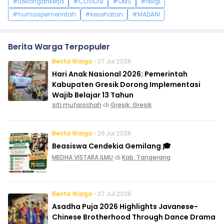
#lowongankerja
#COVID19
#OMS
#religi
#humaspemerintah
#kesehatan
#MADANI
Berita Warga Terpopuler
Berita Warga
• 27 Jul 2026
Hari Anak Nasional 2026: Pemerintah
Kabupaten Gresik Dorong Implementasi
Wajib Belajar 13 Tahun
siti mufarochah
di
Gresik, Gresik
Berita Warga
• 26 Jul 2026
Beasiswa Cendekia Gemilang 🎓
MEDHA VISTARA ILMU
di
Kab. Tangerang
Berita Warga
• 27 Jul 2026
Asadha Puja 2026 Highlights Javanese-
Chinese Brotherhood Through Dance Drama