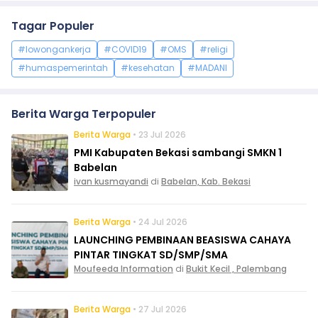
Tagar Populer
#lowongankerja
#COVID19
#OMS
#religi
#humaspemerintah
#kesehatan
#MADANI
Berita Warga Terpopuler
Berita Warga
• 23 Jul 2026
PMI Kabupaten Bekasi sambangi SMKN 1
Babelan
ivan kusmayandi
di
Babelan, Kab. Bekasi
Berita Warga
• 24 Jul 2026
LAUNCHING PEMBINAAN BEASISWA CAHAYA
PINTAR TINGKAT SD/SMP/SMA
Moufeeda Information
di
Bukit Kecil , Palembang
Berita Warga
• 27 Jul 2026