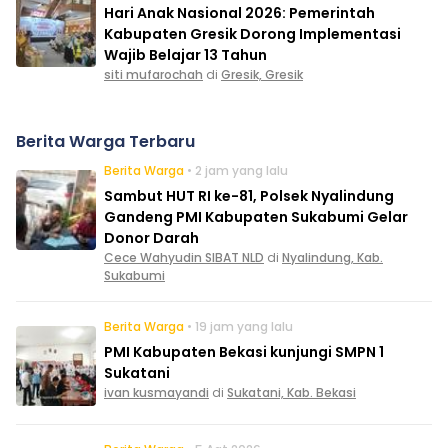
Hari Anak Nasional 2026: Pemerintah
Kabupaten Gresik Dorong Implementasi
Wajib Belajar 13 Tahun
siti mufarochah
di
Gresik, Gresik
Berita Warga Terbaru
Berita Warga
• 2 jam yang lalu
Sambut HUT RI ke-81, Polsek Nyalindung
Gandeng PMI Kabupaten Sukabumi Gelar
Donor Darah
Cece Wahyudin SIBAT NLD
di
Nyalindung, Kab.
Sukabumi
Berita Warga
• 19 jam yang lalu
PMI Kabupaten Bekasi kunjungi SMPN 1
Sukatani
ivan kusmayandi
di
Sukatani, Kab. Bekasi