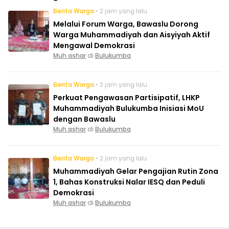
Berita Warga
• 2 jam yang lalu
Melalui Forum Warga, Bawaslu Dorong
Warga Muhammadiyah dan Aisyiyah Aktif
Mengawal Demokrasi
Muh ashar
di
Bulukumba
Berita Warga
• 2 jam yang lalu
Perkuat Pengawasan Partisipatif, LHKP
Muhammadiyah Bulukumba Inisiasi MoU
dengan Bawaslu
Muh ashar
di
Bulukumba
Berita Warga
• 2 jam yang lalu
Muhammadiyah Gelar Pengajian Rutin Zona
1, Bahas Konstruksi Nalar IESQ dan Peduli
Demokrasi
Muh ashar
di
Bulukumba