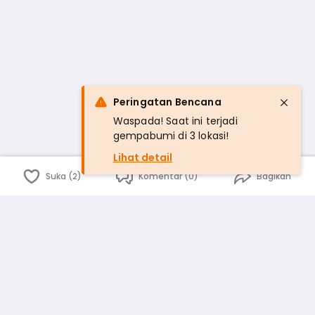
Peringatan Bencana
Waspada! Saat ini terjadi
gempabumi di 3 lokasi!
Lihat detail
Suka (2)
Komentar (0)
Bagikan
Bahasa Indonesia
English
id
www.atmago.com
pr
pr.atmago.com