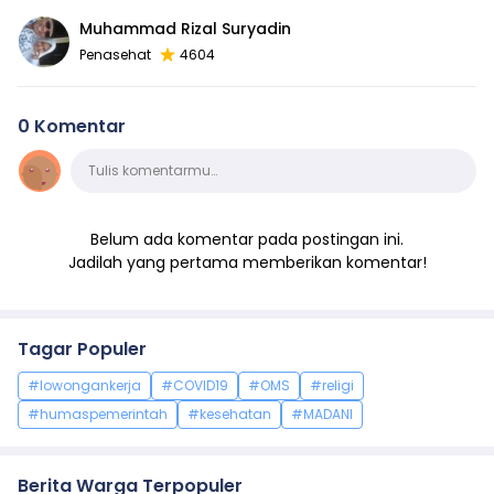
Muhammad Rizal Suryadin
Penasehat
4604
0 Komentar
Komentar
Tulis komentarmu…
Belum ada komentar pada postingan ini.
Jadilah yang pertama memberikan komentar!
Tagar Populer
#lowongankerja
#COVID19
#OMS
#religi
#humaspemerintah
#kesehatan
#MADANI
Berita Warga Terpopuler