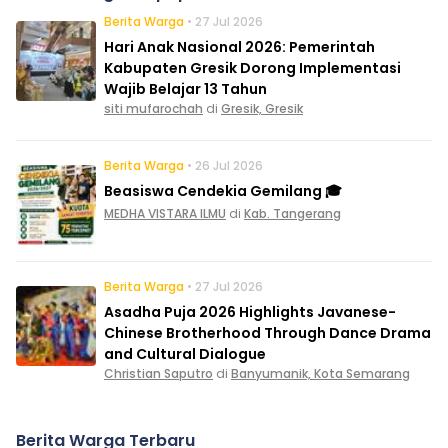
Berita Warga
• 27 Jul 2026
Hari Anak Nasional 2026: Pemerintah
Kabupaten Gresik Dorong Implementasi
Wajib Belajar 13 Tahun
siti mufarochah
di
Gresik, Gresik
Berita Warga
• 26 Jul 2026
Beasiswa Cendekia Gemilang 🎓
MEDHA VISTARA ILMU
di
Kab. Tangerang
Berita Warga
• 27 Jul 2026
Asadha Puja 2026 Highlights Javanese-
Chinese Brotherhood Through Dance Drama
and Cultural Dialogue
Christian Saputro
di
Banyumanik, Kota Semarang
Berita Warga Terbaru