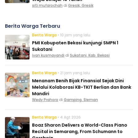
siti mufarochah
di
Gresik, Gresik
Berita Warga Terbaru
Berita Warga
• 10 jam yang lalu
PMI Kabupaten Bekasi kunjungi SMPN 1
Sukatani
ivan kusmayandi
di
Sukatani, Kab. Bekasi
Berita Warga
• 21 jam yang lalu
Menanam Benih Bijak Finansial Sejak Dini
Melalui Kolaborasi KB-TKIT Berlian dan Bank
Mandiri
Wedy Prahoro
di
Gamping, Sleman
Berita Warga
• 4 Agt 2026
Boaz Sharon Delivers a World-Class Piano
Recital in Semarang, From Schumann to