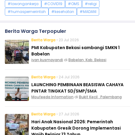
#lowongankerja
#COVID19
#OMS
#religi
#humaspemerintah
#kesehatan
#MADANI
Berita Warga Terpopuler
Berita Warga
• 23 Jul 2026
PMI Kabupaten Bekasi sambangi SMKN 1
Babelan
ivan kusmayandi
di
Babelan, Kab. Bekasi
Berita Warga
• 24 Jul 2026
LAUNCHING PEMBINAAN BEASISWA CAHAYA
PINTAR TINGKAT SD/SMP/SMA
Moufeeda Information
di
Bukit Kecil , Palembang
Berita Warga
• 27 Jul 2026
Hari Anak Nasional 2026: Pemerintah
Kabupaten Gresik Dorong Implementasi
Wajib Belajar 13 Tahun