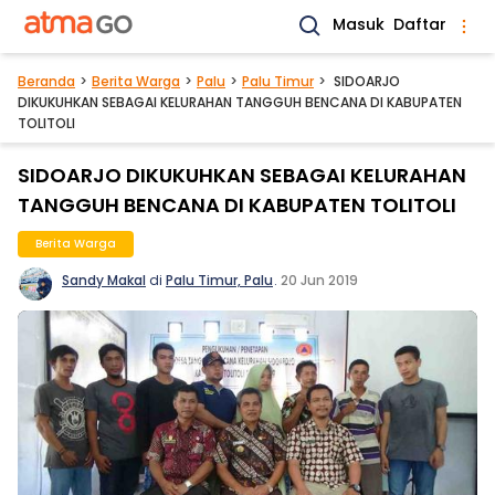
Masuk
Daftar
Beranda
Berita Warga
Palu
Palu Timur
SIDOARJO
DIKUKUHKAN SEBAGAI KELURAHAN TANGGUH BENCANA DI KABUPATEN
TOLITOLI
SIDOARJO DIKUKUHKAN SEBAGAI KELURAHAN
TANGGUH BENCANA DI KABUPATEN TOLITOLI
Berita Warga
Sandy Makal
di
Palu Timur, Palu
.
20 Jun 2019