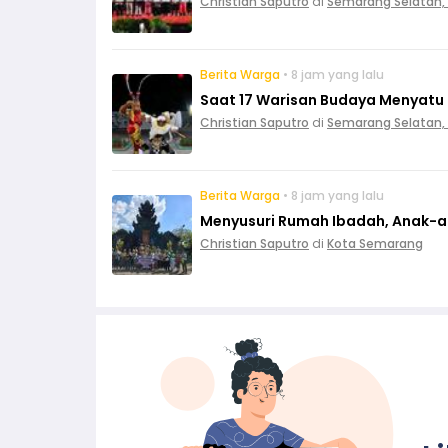
Christian Saputro
di
Semarang Selatan,
Berita Warga
• 8 jam yang lalu
Saat 17 Warisan Budaya Menyatu
Christian Saputro
di
Semarang Selatan,
Berita Warga
• 8 jam yang lalu
Menyusuri Rumah Ibadah, Anak-ana
Christian Saputro
di
Kota Semarang