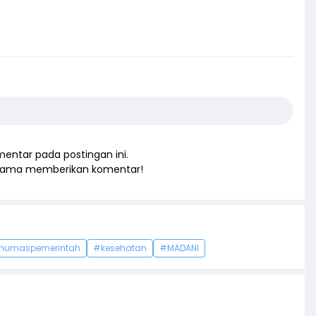
entar pada postingan ini.
rtama memberikan komentar!
humaspemerintah
#kesehatan
#MADANI