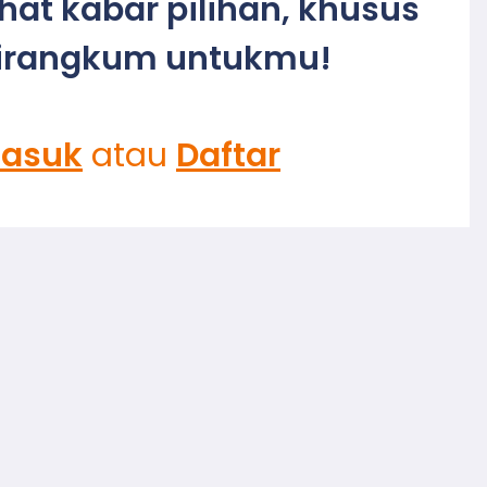
ihat kabar pilihan, khusus
irangkum untukmu!
asuk
atau
Daftar