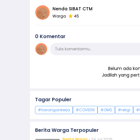
Nenda SIBAT CTM
Warga
45
0 Komentar
Komentar
Tulis komentarmu…
Belum ada kom
Jadilah yang pe
Tagar Populer
#lowongankerja
#COVID19
#OMS
#religi
#
Berita Warga Terpopuler
Berita Warga
• 24 Jul 2026