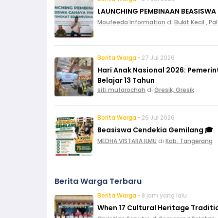
LAUNCHING PEMBINAAN BEASISWA
Moufeeda Information
di
Bukit Kecil , 
Berita Warga
• 27 Jul 2026
Hari Anak Nasional 2026: Pemeri
Belajar 13 Tahun
siti mufarochah
di
Gresik, Gresik
Berita Warga
• 26 Jul 2026
Beasiswa Cendekia Gemilang 🎓
MEDHA VISTARA ILMU
di
Kab. Tangerang
Berita Warga Terbaru
Berita Warga
• 8 jam yang lalu
When 17 Cultural Heritage Tradit