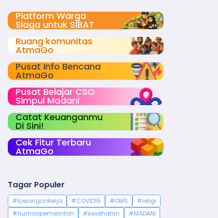
Platform Warga
Siaga untuk SIBAT
Ruang komunitas
AtmaGo
Pusat Info Bencana
AtmaGo
Pusat Belajar CSO
Simpul Madani
Catat Keuanganmu
Di Sini!
Cek Fitur Terbaru
AtmaGo
Tagar Populer
#lowongankerja
#COVID19
#OMS
#religi
#humaspemerintah
#kesehatan
#MADANI