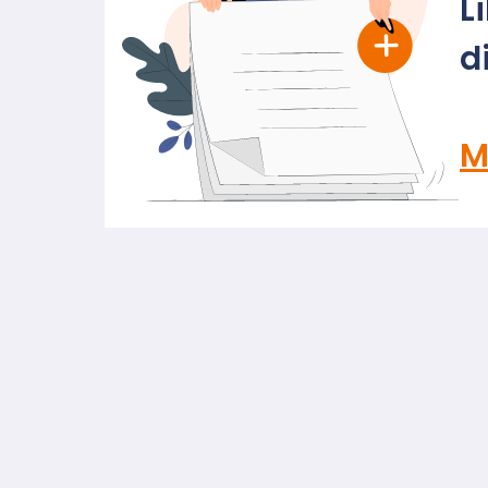
L
d
M