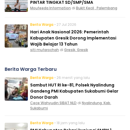
PINTAR TINGKAT SD/SMP/SMA
Moufeeda Information
di
Bukit Kecil , Palembang
Berita Warga
• 27 Jul 2026
Hari Anak Nasional 2026: Pemerintah
Kabupaten Gresik Dorong Implementasi
Wajib Belajar 13 Tahun
siti mufarochah
di
Gresik, Gresik
Berita Warga Terbaru
Berita Warga
• 26 menit yang lalu
Sambut HUT RI ke-81, Polsek Nyalindung
Gandeng PMI Kabupaten Sukabumi Gelar
Donor Darah
Cece Wahyudin SIBAT NLD
di
Nyalindung, Kab.
Sukabumi
Berita Warga
• 18 jam yang lalu