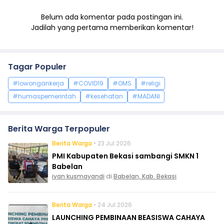
Belum ada komentar pada postingan ini.
Jadilah yang pertama memberikan komentar!
Tagar Populer
#lowongankerja
#COVID19
#OMS
#religi
#humaspemerintah
#kesehatan
#MADANI
Berita Warga Terpopuler
Berita Warga
• 23 Jul 2026
PMI Kabupaten Bekasi sambangi SMKN 1
Babelan
ivan kusmayandi
di
Babelan, Kab. Bekasi
Berita Warga
• 24 Jul 2026
LAUNCHING PEMBINAAN BEASISWA CAHAYA