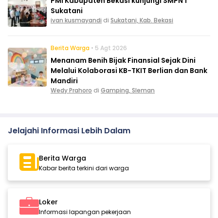
PMI Kabupaten Bekasi kunjungi SMPN 1
Sukatani
ivan kusmayandi
di
Sukatani, Kab. Bekasi
Berita Warga
• 5 Agt 2026
Menanam Benih Bijak Finansial Sejak Dini
Melalui Kolaborasi KB-TKIT Berlian dan Bank
Mandiri
Wedy Prahoro
di
Gamping, Sleman
Jelajahi Informasi Lebih Dalam
Berita Warga
Kabar berita terkini dari warga
Loker
Informasi lapangan pekerjaan