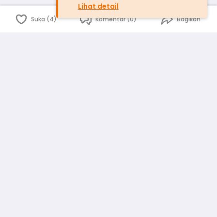
Lihat detail
Suka (4)
Komentar (0)
Bagikan
Bahasa Indonesia
English
id
www.atmago.com
pr
pr.atmago.com
Facebook
Instagram
Twitter
Blog
Tentang Kami
Media
Kebijakan dan Privasi
Syarat dan Ketentuan
Pedoman Komunitas Warga
Kirim Saran, Kritik dan Masukan dari Warga
Peringkat Pengguna
Platform rekanan AtmaGo