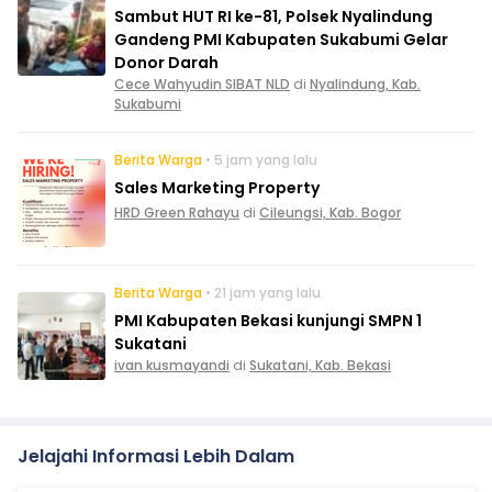
Sambut HUT RI ke-81, Polsek Nyalindung
Gandeng PMI Kabupaten Sukabumi Gelar
Donor Darah
Cece Wahyudin SIBAT NLD
di
Nyalindung, Kab.
Sukabumi
Berita Warga
• 5 jam yang lalu
Sales Marketing Property
HRD Green Rahayu
di
Cileungsi, Kab. Bogor
Berita Warga
• 21 jam yang lalu
PMI Kabupaten Bekasi kunjungi SMPN 1
Sukatani
ivan kusmayandi
di
Sukatani, Kab. Bekasi
Jelajahi Informasi Lebih Dalam