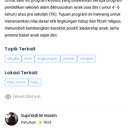
Untuk saat ini, program khusus yang ditawarkan berupa program
pendidikan sekolah alam dikhususkan anak usia dini ( umur 4 - 6
tahun) atau pra sekolah (TK). Tujuan program ini memang untuk
menanamkan nilai dasar etik lingkungan hidup dan fitrah religius,
menumbuh kembangkan karakter positif, leadership anak, serta
potensi bakat anak sejak dini.
Topik Terkait
angka
ikan
lingkungan
pohon
rumput
Lokasi Terkait
Palu Timur
Palu
Dilihat 2966 kali
Supriadi M Hasim
Panutan
1503