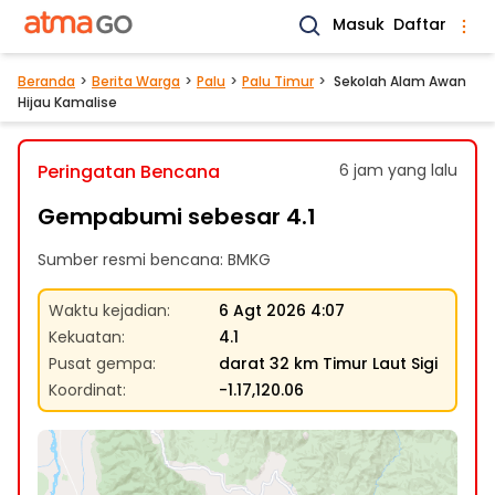
Masuk
Daftar
Beranda
Berita Warga
Palu
Palu Timur
Sekolah Alam Awan
Hijau Kamalise
Peringatan Bencana
6 jam yang lalu
Gempabumi sebesar 4.1
Sumber resmi bencana: BMKG
Waktu kejadian
:
6 Agt 2026 4:07
Kekuatan
:
4.1
Pusat gempa
:
darat 32 km Timur Laut Sigi
Koordinat
:
-1.17,120.06