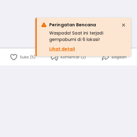
Peringatan Bencana
Waspada! Saat ini terjadi
gempabumi di 6 lokasi!
Lihat detail
Suka (5)
Komentar (2)
Bagikan
Bahasa Indonesia
English
id
www.atmago.com
pr
pr.atmago.com
Facebook
Instagram
Twitter
Blog