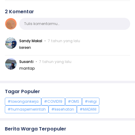
2 Komentar
Komentar
Tulis komentarmu…
Sandy Makal
7 tahun yang lalu
kereen
Susanti
7 tahun yang lalu
mantap
Tagar Populer
#lowongankerja
#COVID19
#OMS
#religi
#humaspemerintah
#kesehatan
#MADANI
Berita Warga Terpopuler