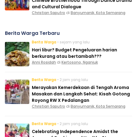
Chinese Brotherhood Through Dance Drama
and Cultural Dialogue
Christian Saputro
di
Banyumanik, Kota Semarang
Berita Warga Terbaru
Berita Warga
• sejam yang lalu
Hari libur? Budget Pengeluaran harian
berkurang atau bertambah???
Anni Rosidah
di
Kertosono, Nganjuk
Berita Warga
• 2 jam yang lalu
Merayakan Kemerdekaan di Tengah Aroma
Masakan dan Langkah Sehat: Kisah Gotong
Royong RW X Pedalangan
Christian Saputro
di
Banyumanik, Kota Semarang
Berita Warga
• 2 jam yang lalu
Celebrating Independence Amidst the