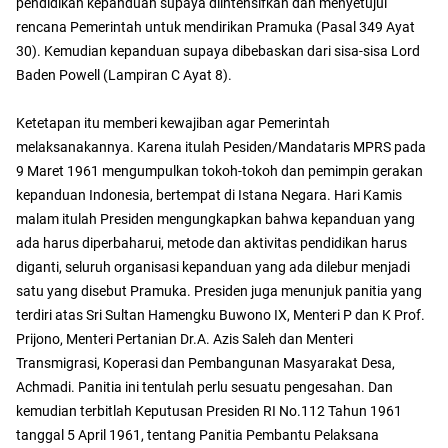
pendidikan kepanduan supaya diintensifkan dan menyetujui
rencana Pemerintah untuk mendirikan Pramuka (Pasal 349 Ayat
30). Kemudian kepanduan supaya dibebaskan dari sisa-sisa Lord
Baden Powell (Lampiran C Ayat 8).
Ketetapan itu memberi kewajiban agar Pemerintah
melaksanakannya. Karena itulah Pesiden/Mandataris MPRS pada
9 Maret 1961 mengumpulkan tokoh-tokoh dan pemimpin gerakan
kepanduan Indonesia, bertempat di Istana Negara. Hari Kamis
malam itulah Presiden mengungkapkan bahwa kepanduan yang
ada harus diperbaharui, metode dan aktivitas pendidikan harus
diganti, seluruh organisasi kepanduan yang ada dilebur menjadi
satu yang disebut Pramuka. Presiden juga menunjuk panitia yang
terdiri atas Sri Sultan Hamengku Buwono IX, Menteri P dan K Prof.
Prijono, Menteri Pertanian Dr.A. Azis Saleh dan Menteri
Transmigrasi, Koperasi dan Pembangunan Masyarakat Desa,
Achmadi. Panitia ini tentulah perlu sesuatu pengesahan. Dan
kemudian terbitlah Keputusan Presiden RI No.112 Tahun 1961
tanggal 5 April 1961, tentang Panitia Pembantu Pelaksana