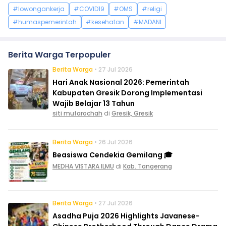
#lowongankerja
#COVID19
#OMS
#religi
#humaspemerintah
#kesehatan
#MADANI
Berita Warga Terpopuler
Berita Warga
• 27 Jul 2026
Hari Anak Nasional 2026: Pemerintah
Kabupaten Gresik Dorong Implementasi
Wajib Belajar 13 Tahun
siti mufarochah
di
Gresik, Gresik
Berita Warga
• 26 Jul 2026
Beasiswa Cendekia Gemilang 🎓
MEDHA VISTARA ILMU
di
Kab. Tangerang
Berita Warga
• 27 Jul 2026
Asadha Puja 2026 Highlights Javanese-