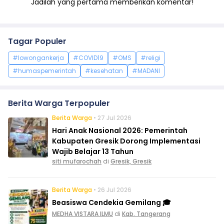
Jadilah yang pertama memberikan komentar!
Tagar Populer
#lowongankerja
#COVID19
#OMS
#religi
#humaspemerintah
#kesehatan
#MADANI
Berita Warga Terpopuler
Berita Warga
• 27 Jul 2026
Hari Anak Nasional 2026: Pemerintah
Kabupaten Gresik Dorong Implementasi
Wajib Belajar 13 Tahun
siti mufarochah
di
Gresik, Gresik
Berita Warga
• 26 Jul 2026
Beasiswa Cendekia Gemilang 🎓
MEDHA VISTARA ILMU
di
Kab. Tangerang