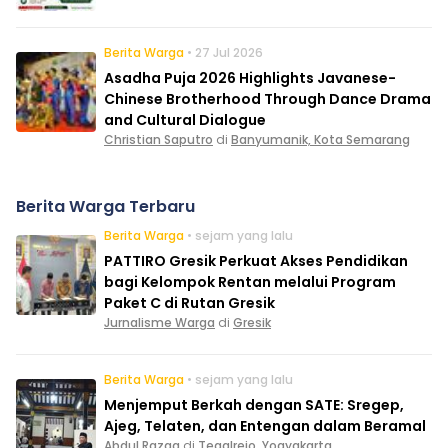
Berita Warga
• 27 Jul 2026
Asadha Puja 2026 Highlights Javanese-
Chinese Brotherhood Through Dance Drama
and Cultural Dialogue
Christian Saputro
di
Banyumanik, Kota Semarang
Berita Warga Terbaru
Berita Warga
• sejam yang lalu
PATTIRO Gresik Perkuat Akses Pendidikan
bagi Kelompok Rentan melalui Program
Paket C di Rutan Gresik
Jurnalisme Warga
di
Gresik
Berita Warga
• sejam yang lalu
Menjemput Berkah dengan SATE: Sregep,
Ajeg, Telaten, dan Entengan dalam Beramal
Abdul Razaq
di
Tegalrejo, Yogyakarta