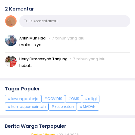
2 Komentar
Komentar
Tulis komentarmu…
Arifin Muh Hadi
7 tahun yang lalu
makasih ya
Herry Firmansyah Tanjung
7 tahun yang lalu
hebat..
Tagar Populer
#lowongankerja
#COVID19
#OMS
#religi
#humaspemerintah
#kesehatan
#MADANI
Berita Warga Terpopuler
Berita Warga
• 23 Jul 2026