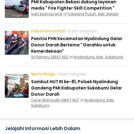
PMI Kabupaten Bekasi dukung layanan
medis " Fire Fighter Skill Competition "
ivan kusmayandi
di
Cikarang Pusat, Kab. Bekasi
Diskusi Komunitas
• 6 jam yang lalu
Panitia PHN Kecamatan Nyalindung Gelar
Donor Darah Bertema " Darahku untuk
Kemerdekaan"
Sri Rahayu SIBAT NLD
di
Nyalindung, Kab. Sukabumi
Berita Warga
• 11 jam yang lalu
Sambut HUT RI ke-81, Polsek Nyalindung
Gandeng PMI Kabupaten Sukabumi Gelar
Donor Darah
Cece Wahyudin SIBAT NLD
di
Nyalindung, Kab.
Sukabumi
Jelajahi Informasi Lebih Dalam