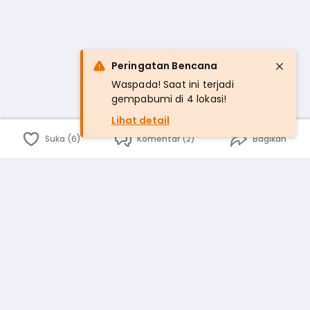
Peringatan Bencana
Waspada! Saat ini terjadi
gempabumi di 4 lokasi!
Lihat detail
Suka (6)
Komentar (2)
Bagikan
Bahasa Indonesia
English
id
www.atmago.com
pr
pr.atmago.com
Facebook
Instagram
Twitter
Blog