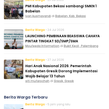
PMI Kabupaten Bekasi sambangi SMKN 1
Babelan
ivan kusmayandi
di
Babelan, Kab. Bekasi
Berita Warga
• 24 Jul 2026
LAUNCHING PEMBINAAN BEASISWA CAHAYA
PINTAR TINGKAT SD/SMP/SMA
Moufeeda Information
di
Bukit Kecil , Palembang
Berita Warga
• 27 Jul 2026
Hari Anak Nasional 2026: Pemerintah
Kabupaten Gresik Dorong Implementasi
Wajib Belajar 13 Tahun
siti mufarochah
di
Gresik, Gresik
Berita Warga Terbaru
Berita Warga
• 5 jam yang lalu