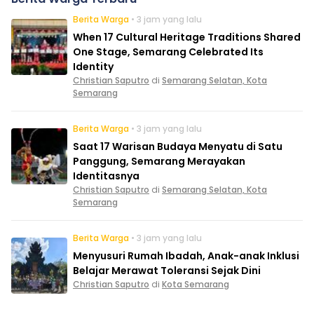
Berita Warga
• 3 jam yang lalu
When 17 Cultural Heritage Traditions Shared
One Stage, Semarang Celebrated Its
Identity
Christian Saputro
di
Semarang Selatan, Kota
Semarang
Berita Warga
• 3 jam yang lalu
Saat 17 Warisan Budaya Menyatu di Satu
Panggung, Semarang Merayakan
Identitasnya
Christian Saputro
di
Semarang Selatan, Kota
Semarang
Berita Warga
• 3 jam yang lalu
Menyusuri Rumah Ibadah, Anak-anak Inklusi
Belajar Merawat Toleransi Sejak Dini
Christian Saputro
di
Kota Semarang