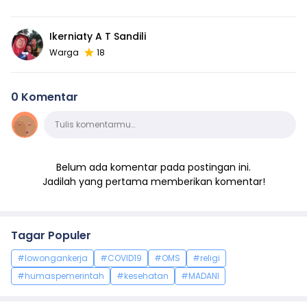
Ikerniaty A T Sandili
Warga
18
0 Komentar
Komentar
Tulis komentarmu…
Belum ada komentar pada postingan ini.
Jadilah yang pertama memberikan komentar!
Tagar Populer
#lowongankerja
#COVID19
#OMS
#religi
#humaspemerintah
#kesehatan
#MADANI