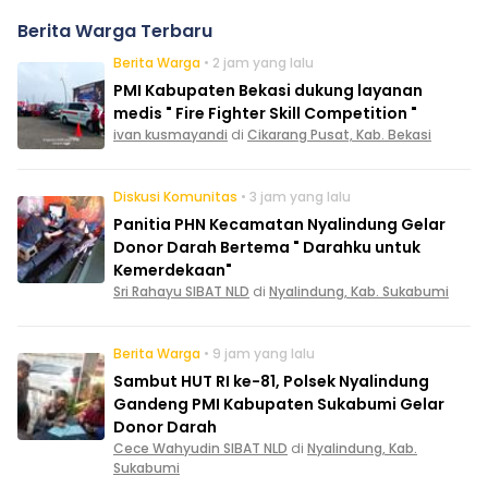
Berita Warga Terbaru
Berita Warga
• 2 jam yang lalu
PMI Kabupaten Bekasi dukung layanan
medis " Fire Fighter Skill Competition "
ivan kusmayandi
di
Cikarang Pusat, Kab. Bekasi
Diskusi Komunitas
• 3 jam yang lalu
Panitia PHN Kecamatan Nyalindung Gelar
Donor Darah Bertema " Darahku untuk
Kemerdekaan"
Sri Rahayu SIBAT NLD
di
Nyalindung, Kab. Sukabumi
Berita Warga
• 9 jam yang lalu
Sambut HUT RI ke-81, Polsek Nyalindung
Gandeng PMI Kabupaten Sukabumi Gelar
Donor Darah
Cece Wahyudin SIBAT NLD
di
Nyalindung, Kab.
Sukabumi