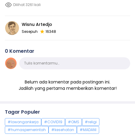
Dilihat 3261 kali
Wisnu Artedjo
Sesepuh
16348
0 Komentar
Komentar
Tulis komentarmu…
Belum ada komentar pada postingan ini.
Jadilah yang pertama memberikan komentar!
Tagar Populer
#lowongankerja
#COVID19
#OMS
#religi
#humaspemerintah
#kesehatan
#MADANI