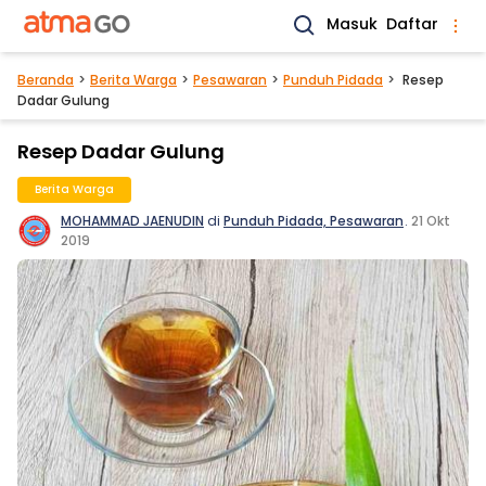
Masuk
Daftar
Beranda
Berita Warga
Pesawaran
Punduh Pidada
Resep
Dadar Gulung
Resep Dadar Gulung
Berita Warga
MOHAMMAD JAENUDIN
di
Punduh Pidada, Pesawaran
.
21 Okt
2019