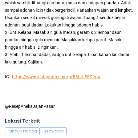
whisk sambil dituangi campuran susu dan endapan pandan. Aduk
sampai adonan licin tidak bergerindil. Panaskan wajan anti lengket.
Usapkan sedikit minyak goreng di wajan. Tuang 1 sendok besar
adonan, buat dadar. Lakukan hingga adonan habis.
2. Unti Kelapa: Masak air, gula merah, garam & 2 lembar daun
pandan hingga gula mencair. Masukkan kelapa parut. Masak
hingga air habis. Dinginkan.
3. Ambil 1 lembar dadar, isi dgn unti kelapa. Lipat kanan kiri dadar
lalu gulung. Sajikan.
IG :
https://www.instagram.com/p/B3tULSED9ro/
@ResepAnekaJajanPasar
Lokasi Terkait
Punduh Pidada
Pesawaran