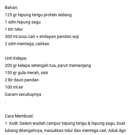
Bahan:
125 gr tepung terigu protein sedang
1 sdm tepung sagu
1 btr telur
300 ml susu cair + endapan pandan suji
2 sdm mentega, cairkan
Unti Kelapa:
200 gr kelapa setengah tua, parut memanjang
150 gr gula merah, sisir
2 lbr daun pandan
100 ml air
Garam secukupnya
.
Cara Membuat:
1. Kulit: Dalam wadah campur tepung terigu & tepung sagu, buat
lubang ditengahnya, masukkan telur dan mentega cair. Aduk dgn