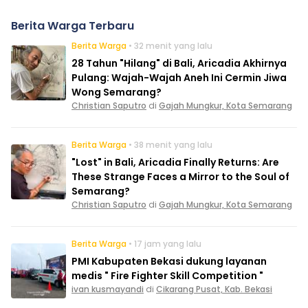
Berita Warga Terbaru
Berita Warga
• 32 menit yang lalu
28 Tahun "Hilang" di Bali, Aricadia Akhirnya
Pulang: Wajah-Wajah Aneh Ini Cermin Jiwa
Wong Semarang?
Christian Saputro
di
Gajah Mungkur, Kota Semarang
Berita Warga
• 38 menit yang lalu
"Lost" in Bali, Aricadia Finally Returns: Are
These Strange Faces a Mirror to the Soul of
Semarang?
Christian Saputro
di
Gajah Mungkur, Kota Semarang
Berita Warga
• 17 jam yang lalu
PMI Kabupaten Bekasi dukung layanan
medis " Fire Fighter Skill Competition "
ivan kusmayandi
di
Cikarang Pusat, Kab. Bekasi