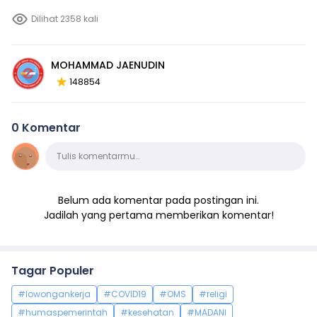
Dilihat 2358 kali
MOHAMMAD JAENUDIN
148854
0 Komentar
Komentar
Tulis komentarmu…
Belum ada komentar pada postingan ini.
Jadilah yang pertama memberikan komentar!
Tagar Populer
#lowongankerja
#COVID19
#OMS
#religi
#humaspemerintah
#kesehatan
#MADANI