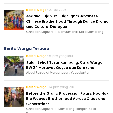
Berita Warga
• 27 Jul 2026
Asadha Puja 2026 Highlights Javanese-
Chinese Brotherhood Through Dance Drama
and Cultural Dialogue
Christian Saputro
di
Banyumanik, Kota Semarang
Berita Warga Terbaru
Berita Warga
• 5 jam yang lalu
Jalan Sehat Susur Kampung, Cara Warga
RW 24 Merawat Guyub dan Kerukunan
Abdul Razaq
di
Mergangsan, Yogyakarta
Berita Warga
• 14 jam yang lalu
Before the Grand Procession Roars, Hoo Hok
Bio Weaves Brotherhood Across Cities and
Generations
Christian Saputro
di
Semarang Tengah, Kota