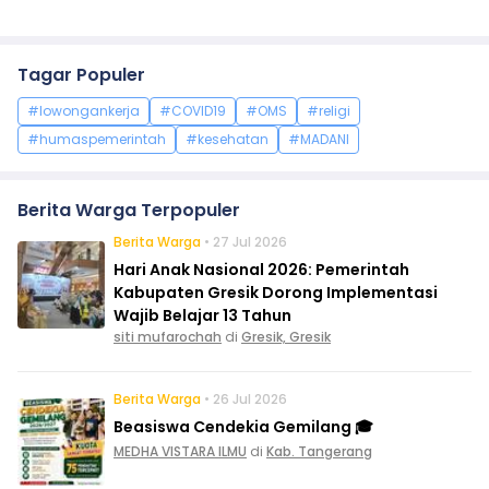
Tagar Populer
#lowongankerja
#COVID19
#OMS
#religi
#humaspemerintah
#kesehatan
#MADANI
Berita Warga Terpopuler
Berita Warga
• 27 Jul 2026
Hari Anak Nasional 2026: Pemerintah
Kabupaten Gresik Dorong Implementasi
Wajib Belajar 13 Tahun
siti mufarochah
di
Gresik, Gresik
Berita Warga
• 26 Jul 2026
Beasiswa Cendekia Gemilang 🎓
MEDHA VISTARA ILMU
di
Kab. Tangerang