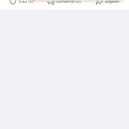
Suka (6)
Komentar (0)
Bagikan
Bahasa Indonesia
English
id
www.atmago.com
pr
pr.atmago.com
Facebook
Instagram
Twitter
Blog
Tentang Kami
Media
Kebijakan dan Privasi
Syarat dan Ketentuan
Pedoman Komunitas Warga
Kirim Saran, Kritik dan Masukan dari Warga
Peringkat Pengguna
Platform rekanan AtmaGo