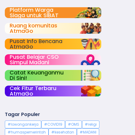
Platform Warga
Siaga untuk SIBAT
Ruang komunitas
AtmaGo
Pusat Info Bencana
AtmaGo
Pusat Belajar CSO
Simpul Madani
Catat Keuanganmu
Di Sini!
Cek Fitur Terbaru
AtmaGo
Tagar Populer
#lowongankerja
#COVID19
#OMS
#religi
#humaspemerintah
#kesehatan
#MADANI