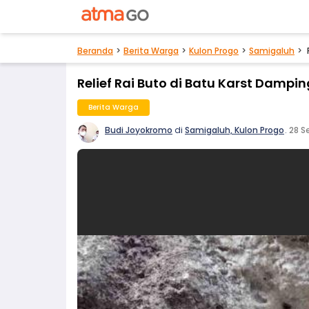
Beranda
Berita Warga
Kulon Progo
Samigaluh
Relief Rai Buto di Batu Karst Dampin
Berita Warga
Budi Joyokromo
di
Samigaluh, Kulon Progo
.
28 S