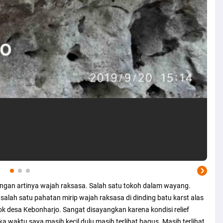
engan artinya wajah raksasa. Salah satu tokoh dalam wayang.
alah satu pahatan mirip wajah raksasa di dinding batu karst alas
 desa Kebonharjo. Sangat disayangkan karena kondisi relief
ka waktu saya masih kecil dulu masih terlihat bagus. Masih terlihat