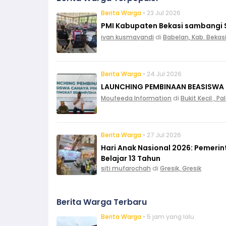
Berita Warga
• 23 Jul 2026
PMI Kabupaten Bekasi sambangi 
ivan kusmayandi
di
Babelan, Kab. Bekas
Berita Warga
• 24 Jul 2026
LAUNCHING PEMBINAAN BEASISWA
Moufeeda Information
di
Bukit Kecil , 
Berita Warga
• 27 Jul 2026
Hari Anak Nasional 2026: Pemeri
Belajar 13 Tahun
siti mufarochah
di
Gresik, Gresik
Berita Warga Terbaru
Berita Warga
• 5 jam yang lalu