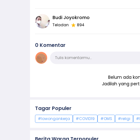
Budi Joyokromo
Teladan
894
0 Komentar
Komentar
Tulis komentarmu…
Belum ada kom
Jadilah yang pe
Tagar Populer
#lowongankerja
#COVID19
#OMS
#religi
#
Berita Warga Terpopuler