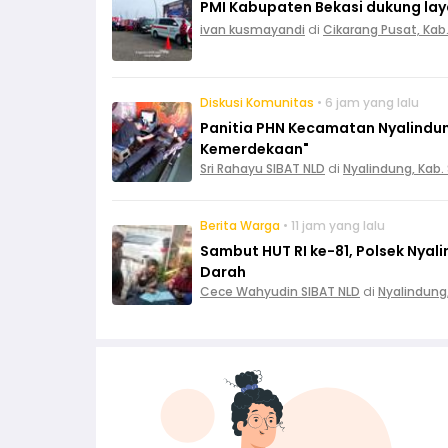
PMI Kabupaten Bekasi dukung layan
ivan kusmayandi
di
Cikarang Pusat, Kab
Diskusi Komunitas
• 6 jam yang lalu
Panitia PHN Kecamatan Nyalindun
Kemerdekaan"
Sri Rahayu SIBAT NLD
di
Nyalindung, Kab
Berita Warga
• 11 jam yang lalu
Sambut HUT RI ke-81, Polsek Nya
Darah
Cece Wahyudin SIBAT NLD
di
Nyalindung