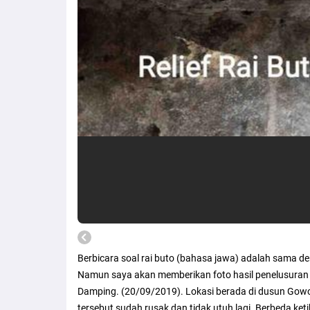
Berbicara soal rai buto (bahasa jawa) adalah sama d
Namun saya akan memberikan foto hasil penelusuran s
Damping. (20/09/2019). Lokasi berada di dusun Gowok
tersebut sudah rusak dan tidak utuh lagi. Berbeda keti