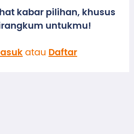
ihat kabar pilihan, khusus
irangkum untukmu!
asuk
atau
Daftar