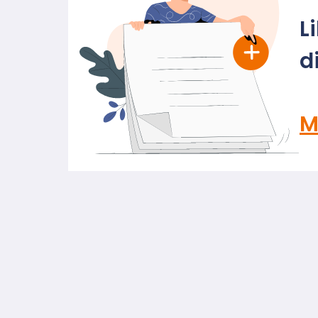
L
d
M