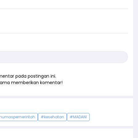
entar pada postingan ini.
rtama memberikan komentar!
humaspemerintah
#kesehatan
#MADANI