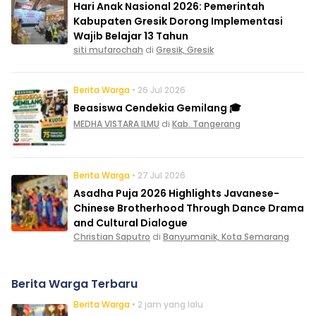
Hari Anak Nasional 2026: Pemerintah
Kabupaten Gresik Dorong Implementasi
Wajib Belajar 13 Tahun
siti mufarochah
di
Gresik, Gresik
Berita Warga
• 26 Jul 2026
Beasiswa Cendekia Gemilang 🎓
MEDHA VISTARA ILMU
di
Kab. Tangerang
Berita Warga
• 27 Jul 2026
Asadha Puja 2026 Highlights Javanese-
Chinese Brotherhood Through Dance Drama
and Cultural Dialogue
Christian Saputro
di
Banyumanik, Kota Semarang
Berita Warga Terbaru
Berita Warga
• 2 jam yang lalu