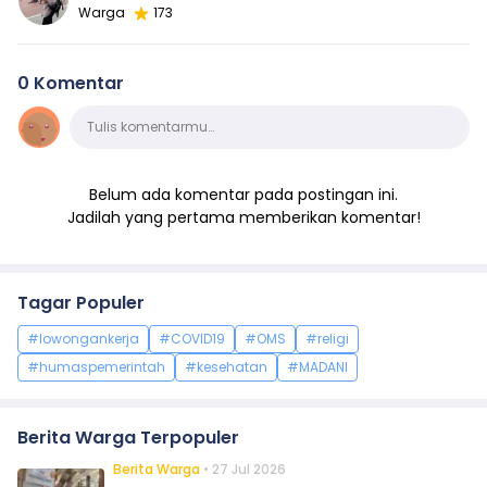
Warga
173
0 Komentar
Komentar
Tulis komentarmu…
Belum ada komentar pada postingan ini.
Jadilah yang pertama memberikan komentar!
Tagar Populer
#lowongankerja
#COVID19
#OMS
#religi
#humaspemerintah
#kesehatan
#MADANI
Berita Warga Terpopuler
Berita Warga
• 27 Jul 2026