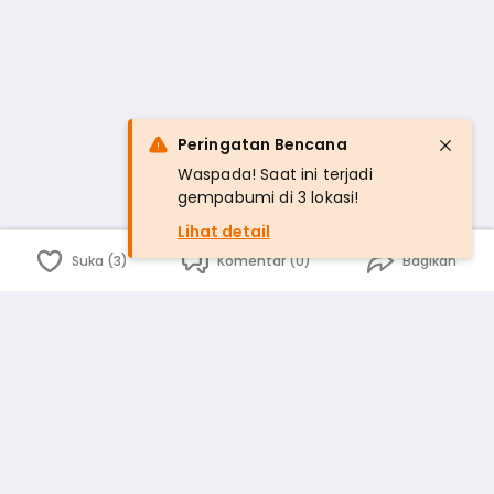
Peringatan Bencana
Waspada! Saat ini terjadi
gempabumi di 3 lokasi!
Lihat detail
Suka (3)
Komentar (0)
Bagikan
Bahasa Indonesia
English
id
www.atmago.com
pr
pr.atmago.com