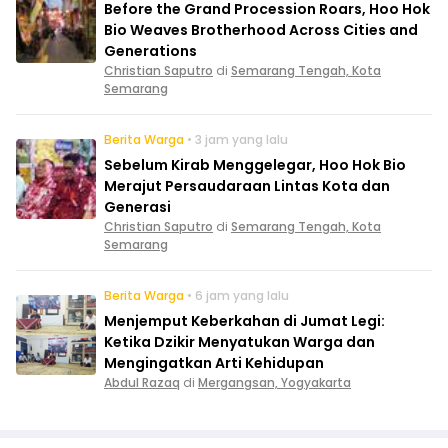
Before the Grand Procession Roars, Hoo Hok
Bio Weaves Brotherhood Across Cities and
Generations
Christian Saputro
di
Semarang Tengah, Kota
Semarang
Berita Warga
• 3 jam yang lalu
Sebelum Kirab Menggelegar, Hoo Hok Bio
Merajut Persaudaraan Lintas Kota dan
Generasi
Christian Saputro
di
Semarang Tengah, Kota
Semarang
Berita Warga
• 6 jam yang lalu
Menjemput Keberkahan di Jumat Legi:
Ketika Dzikir Menyatukan Warga dan
Mengingatkan Arti Kehidupan
Abdul Razaq
di
Mergangsan, Yogyakarta