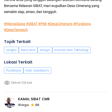
Bersama Relawan SIBAT, mari wujudkan Desa Cimerang yang
semakin siap, aman, dan tangguh.
#WargaSiaga
#SIBAT
#PMI
#DesaCimerang
#Purabaya
#DesaTangguh
Topik Terkait
angka
bencana
warga
Inovasi dan Teknologi
Lokasi Terkait
Purabaya
Kab. Sukabumi
Dilihat 219 kali
KAMAL SIBAT CMR
Warga
88