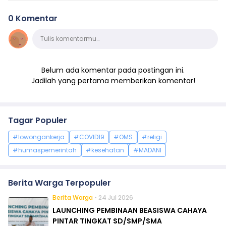
0 Komentar
Komentar
Tulis komentarmu…
Belum ada komentar pada postingan ini.
Jadilah yang pertama memberikan komentar!
Tagar Populer
#lowongankerja
#COVID19
#OMS
#religi
#humaspemerintah
#kesehatan
#MADANI
Berita Warga Terpopuler
Berita Warga
• 24 Jul 2026
LAUNCHING PEMBINAAN BEASISWA CAHAYA
PINTAR TINGKAT SD/SMP/SMA