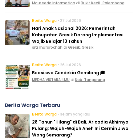
Moufeeda Information
di
Bukit Kecil , Palembang
Berita Warga
• 27 Jul 2026
Hari Anak Nasional 2026: Pemerintah
Kabupaten Gresik Dorong Implementasi
Wajib Belajar 13 Tahun
siti mufarochah
di
Gresik, Gresik
Berita Warga
• 26 Jul 2026
Beasiswa Cendekia Gemilang 🎓
MEDHA VISTARA ILMU
di
Kab. Tangerang
Berita Warga Terbaru
Berita Warga
• sejam yang lalu
28 Tahun "Hilang" di Bali, Aricadia Akhirnya
Pulang: Wajah-Wajah Aneh Ini Cermin Jiwa
Wong Semarang?