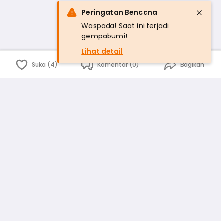
Peringatan Bencana
Waspada! Saat ini terjadi
gempabumi!
Lihat detail
Suka (4)
Komentar (0)
Bagikan
Bahasa Indonesia
English
id
www.atmago.com
pr
pr.atmago.com
Facebook
Instagram
Twitter
Blog
Tentang Kami
Media
Kebijakan dan Privasi
Syarat dan Ketentuan
Pedoman Komunitas Warga
Kirim Saran, Kritik dan Masukan dari Warga