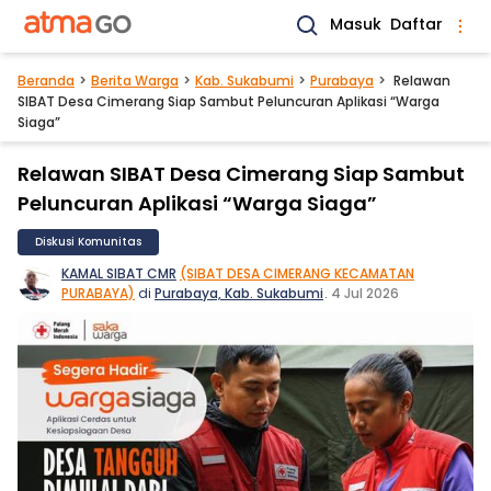
Masuk
Daftar
Beranda
Berita Warga
Kab. Sukabumi
Purabaya
Relawan
SIBAT Desa Cimerang Siap Sambut Peluncuran Aplikasi “Warga
Siaga”
Relawan SIBAT Desa Cimerang Siap Sambut
Peluncuran Aplikasi “Warga Siaga”
Diskusi Komunitas
KAMAL SIBAT CMR
(SIBAT DESA CIMERANG KECAMATAN
PURABAYA)
di
Purabaya, Kab. Sukabumi
.
4 Jul 2026