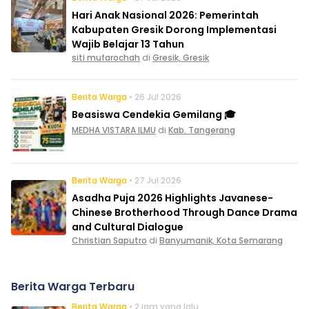
Hari Anak Nasional 2026: Pemerintah
Kabupaten Gresik Dorong Implementasi
Wajib Belajar 13 Tahun
siti mufarochah
di
Gresik, Gresik
Berita Warga
• 26 Jul 2026
Beasiswa Cendekia Gemilang 🎓
MEDHA VISTARA ILMU
di
Kab. Tangerang
Berita Warga
• 27 Jul 2026
Asadha Puja 2026 Highlights Javanese-
Chinese Brotherhood Through Dance Drama
and Cultural Dialogue
Christian Saputro
di
Banyumanik, Kota Semarang
Berita Warga Terbaru
Berita Warga
• 2 jam yang lalu