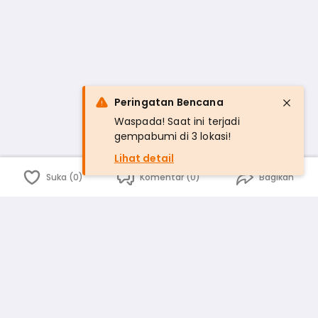
Peringatan Bencana
Waspada! Saat ini terjadi
gempabumi di 3 lokasi!
Lihat detail
Suka (0)
Komentar (0)
Bagikan
Bahasa Indonesia
English
id
www.atmago.com
pr
pr.atmago.com