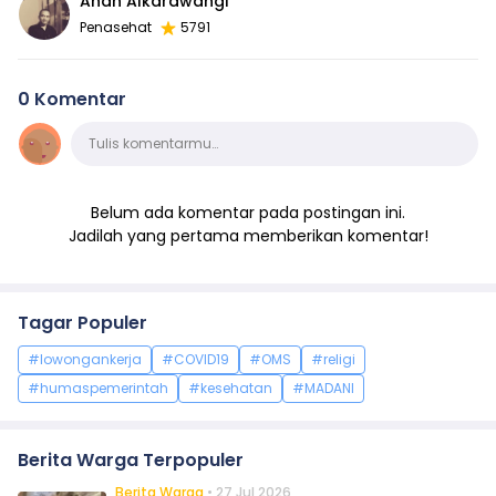
Anan Alkarawangi
Penasehat
5791
0 Komentar
Komentar
Tulis komentarmu…
Belum ada komentar pada postingan ini.
Jadilah yang pertama memberikan komentar!
Tagar Populer
#lowongankerja
#COVID19
#OMS
#religi
#humaspemerintah
#kesehatan
#MADANI
Berita Warga Terpopuler
Berita Warga
• 27 Jul 2026