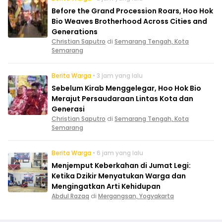
Before the Grand Procession Roars, Hoo Hok
Bio Weaves Brotherhood Across Cities and
Generations
Christian Saputro
di
Semarang Tengah, Kota
Semarang
Berita Warga
• 3 jam yang lalu
Sebelum Kirab Menggelegar, Hoo Hok Bio
Merajut Persaudaraan Lintas Kota dan
Generasi
Christian Saputro
di
Semarang Tengah, Kota
Semarang
Berita Warga
• 6 jam yang lalu
Menjemput Keberkahan di Jumat Legi:
Ketika Dzikir Menyatukan Warga dan
Mengingatkan Arti Kehidupan
Abdul Razaq
di
Mergangsan, Yogyakarta