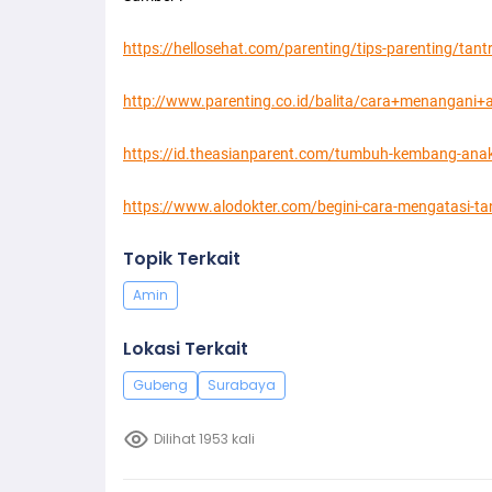
https://hellosehat.com/parenting/tips-parenting/ta
http://www.parenting.co.id/balita/cara+menangani
https://id.theasianparent.com/tumbuh-kembang-anak
https://www.alodokter.com/begini-cara-mengatasi-t
Topik Terkait
Amin
Lokasi Terkait
Gubeng
Surabaya
Dilihat 1953 kali