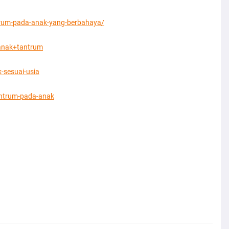
ntrum-pada-anak-yang-berbahaya/
+anak+tantrum
-sesuai-usia
antrum-pada-anak