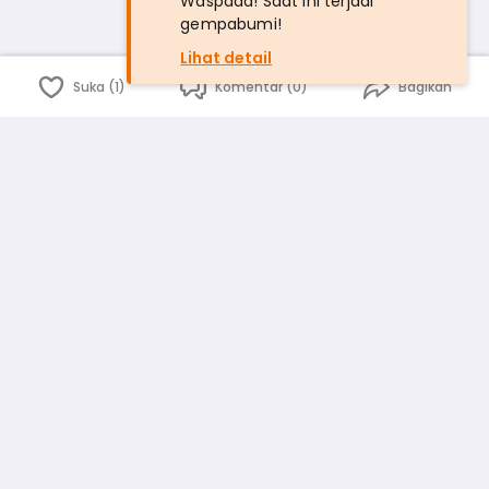
Waspada! Saat ini terjadi
gempabumi!
Lihat detail
Suka (1)
Komentar (0)
Bagikan
Bahasa Indonesia
English
id
www.atmago.com
pr
pr.atmago.com
Facebook
Instagram
Twitter
Blog
Tentang Kami
Media
Kebijakan dan Privasi
Syarat dan Ketentuan
Pedoman Komunitas Warga
Kirim Saran, Kritik dan Masukan dari Warga
Peringkat Pengguna
Platform rekanan AtmaGo