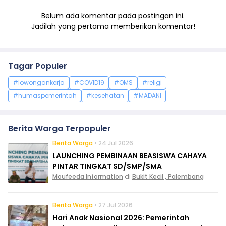
Belum ada komentar pada postingan ini.
Jadilah yang pertama memberikan komentar!
Tagar Populer
#lowongankerja
#COVID19
#OMS
#religi
#humaspemerintah
#kesehatan
#MADANI
Berita Warga Terpopuler
Berita Warga
• 24 Jul 2026
LAUNCHING PEMBINAAN BEASISWA CAHAYA
PINTAR TINGKAT SD/SMP/SMA
Moufeeda Information
di
Bukit Kecil , Palembang
Berita Warga
• 27 Jul 2026
Hari Anak Nasional 2026: Pemerintah