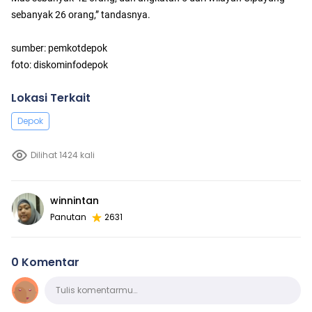
sebanyak 26 orang,” tandasnya.
sumber: pemkotdepok
foto: diskominfodepok
Lokasi Terkait
Depok
Dilihat 1424 kali
winnintan
Panutan
2631
0 Komentar
Komentar
Tulis komentarmu…