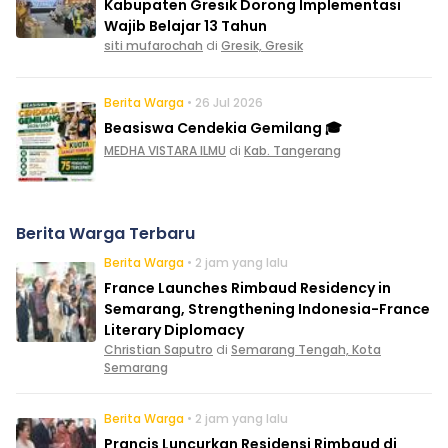
Kabupaten Gresik Dorong Implementasi
Wajib Belajar 13 Tahun
siti mufarochah
di
Gresik, Gresik
Berita Warga
• 26 Jul 2026
Beasiswa Cendekia Gemilang 🎓
MEDHA VISTARA ILMU
di
Kab. Tangerang
Berita Warga Terbaru
Berita Warga
• 2 jam yang lalu
France Launches Rimbaud Residency in
Semarang, Strengthening Indonesia-France
Literary Diplomacy
Christian Saputro
di
Semarang Tengah, Kota
Semarang
Berita Warga
• 2 jam yang lalu
Prancis Luncurkan Residensi Rimbaud di