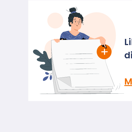
L
d
M