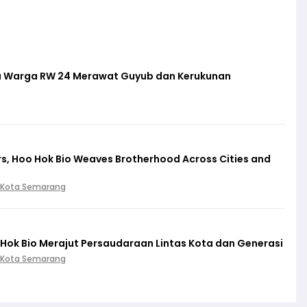
a Warga RW 24 Merawat Guyub dan Kerukunan
s, Hoo Hok Bio Weaves Brotherhood Across Cities and
 Kota Semarang
Hok Bio Merajut Persaudaraan Lintas Kota dan Generasi
 Kota Semarang