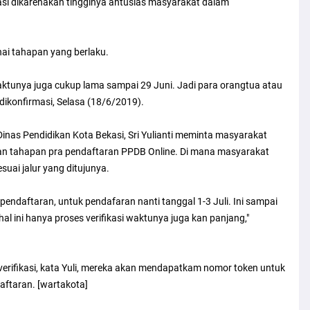
kasi dikarenakan tingginya antusias masyarakat dalam
i tahapan yang berlaku.
 Waktunya juga cukup lama sampai 29 Juni. Jadi para orangtua atau
t dikonfirmasi, Selasa (18/6/2019).
inas Pendidikan Kota Bekasi, Sri Yulianti meminta masyarakat
an tahapan pra pendaftaran PPDB Online. Di mana masyarakat
uai jalur yang ditujunya.
 pendaftaran, untuk pendafaran nanti tanggal 1-3 Juli. Ini sampai
 ini hanya proses verifikasi waktunya juga kan panjang,"
n verifikasi, kata Yuli, mereka akan mendapatkam nomor token untuk
aftaran. [wartakota]