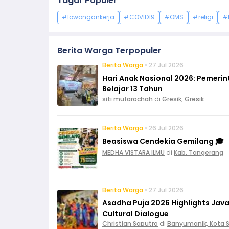
Tagar Populer
#lowongankerja
#COVID19
#OMS
#religi
#
Berita Warga Terpopuler
Berita Warga
• 27 Jul 2026
Hari Anak Nasional 2026: Pemeri
Belajar 13 Tahun
siti mufarochah
di
Gresik, Gresik
Berita Warga
• 26 Jul 2026
Beasiswa Cendekia Gemilang 🎓
MEDHA VISTARA ILMU
di
Kab. Tangerang
Berita Warga
• 27 Jul 2026
Asadha Puja 2026 Highlights Ja
Cultural Dialogue
Christian Saputro
di
Banyumanik, Kota