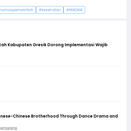
humaspemerintah
#kesehatan
#MADANI
ntah Kabupaten Gresik Dorong Implementasi Wajib
vanese-Chinese Brotherhood Through Dance Drama and
 Semarang