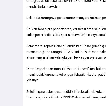
orangtua calon peserta didik PPDB Online di Kota Be
mendaftarkan sekolah.
Selain itu kurangnya pemahaman masyarakat mengena
"Ini kan tahap pra pendaftaran, verifikasi data saja.
calon peserta didik tidak perlu khawatir," katanya saa
Sementara Kepala Bidang Pendidikan Dasar (Dikdas) D
memahani pada tanggal 17-29 Juni 2019 ini merupak
akan menyertakan kelengkapan berkas persyaratan ses
"Kami tegaskan selama 17-29 Juni itu verifikasi bukan
membludak karena takut engga kebagian kuota, padahal
jelasnya.
Setelah para calon peserta didik ini selesai melakuka
bisa mengakses ke situs PPDB Online melakukan pend