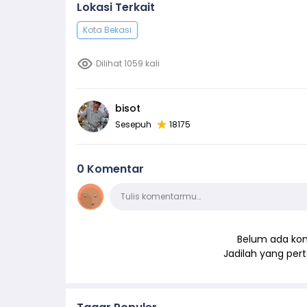
Lokasi Terkait
Kota Bekasi
Dilihat 1059 kali
bisot
Sesepuh
18175
0 Komentar
Komentar
Tulis komentarmu…
Belum ada kom
Jadilah yang pe