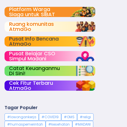
Platform Warga
Siaga untuk SIBAT
Ruang komunitas
AtmaGo
Pusat Info Bencana
AtmaGo
Pusat Belajar CSO
Simpul Madani
Catat Keuanganmu
Di Sini!
Cek Fitur Terbaru
AtmaGo
Tagar Populer
#lowongankerja
#COVID19
#OMS
#religi
#humaspemerintah
#kesehatan
#MADANI