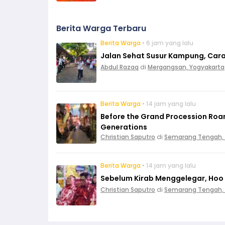
Berita Warga Terbaru
Berita Warga
• 6 jam yang lalu
Jalan Sehat Susur Kampung, Car
Abdul Razaq
di
Mergangsan, Yogyakarta
Berita Warga
• 14 jam yang lalu
Before the Grand Procession Roar
Generations
Christian Saputro
di
Semarang Tengah,
Berita Warga
• 14 jam yang lalu
Sebelum Kirab Menggelegar, Hoo 
Christian Saputro
di
Semarang Tengah,