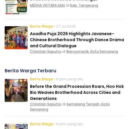
MEDHA VISTARA ILMU
di
Kab. Tangerang
Berita Warga
• 27 Jul 2026
Asadha Puja 2026 Highlights Javanese-
Chinese Brotherhood Through Dance Drama
and Cultural Dialogue
Christian Saputro
di
Banyumanik, Kota Semarang
Berita Warga Terbaru
Berita Warga
• 6 jam yang lalu
Before the Grand Procession Roars, Hoo Hok
Bio Weaves Brotherhood Across Cities and
Generations
Christian Saputro
di
Semarang Tengah, Kota
Semarang
Berita Warga
• 6 jam yang lalu