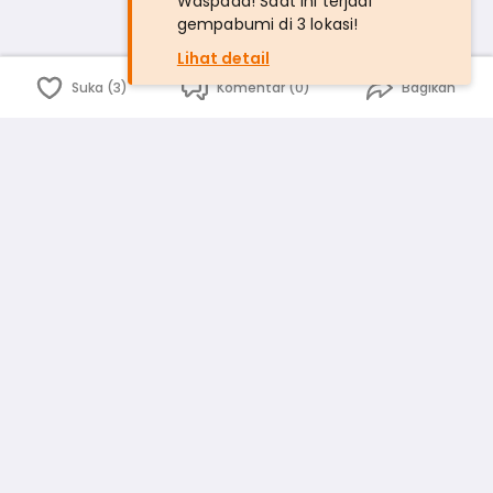
Waspada! Saat ini terjadi
gempabumi di 3 lokasi!
Lihat detail
Suka (3)
Komentar (0)
Bagikan
Bahasa Indonesia
English
id
www.atmago.com
pr
pr.atmago.com
Facebook
Instagram
Twitter
Blog
Tentang Kami
Media
Kebijakan dan Privasi
Syarat dan Ketentuan
Pedoman Komunitas Warga
Kirim Saran, Kritik dan Masukan dari Warga
Peringkat Pengguna
Platform rekanan AtmaGo