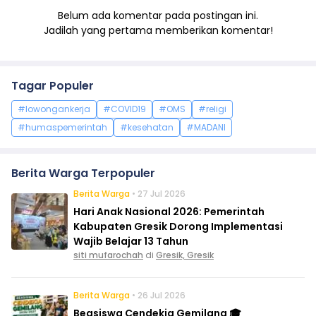
Belum ada komentar pada postingan ini.
Jadilah yang pertama memberikan komentar!
Tagar Populer
#lowongankerja
#COVID19
#OMS
#religi
#humaspemerintah
#kesehatan
#MADANI
Berita Warga Terpopuler
Berita Warga
• 27 Jul 2026
Hari Anak Nasional 2026: Pemerintah
Kabupaten Gresik Dorong Implementasi
Wajib Belajar 13 Tahun
siti mufarochah
di
Gresik, Gresik
Berita Warga
• 26 Jul 2026
Beasiswa Cendekia Gemilang 🎓