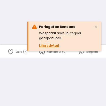
Peringatan Bencana
Waspada! Saat ini terjadi
gempabumi!
Lihat detail
Suka (7)
Komentar (0)
Bagikan
Bahasa Indonesia
English
id
www.atmago.com
pr
pr.atmago.com