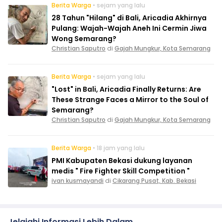
Berita Warga
• sejam yang lalu
28 Tahun "Hilang" di Bali, Aricadia Akhirnya
Pulang: Wajah-Wajah Aneh Ini Cermin Jiwa
Wong Semarang?
Christian Saputro
di
Gajah Mungkur, Kota Semarang
Berita Warga
• sejam yang lalu
"Lost" in Bali, Aricadia Finally Returns: Are
These Strange Faces a Mirror to the Soul of
Semarang?
Christian Saputro
di
Gajah Mungkur, Kota Semarang
Berita Warga
• 18 jam yang lalu
PMI Kabupaten Bekasi dukung layanan
medis " Fire Fighter Skill Competition "
ivan kusmayandi
di
Cikarang Pusat, Kab. Bekasi
Jelajahi Informasi Lebih Dalam