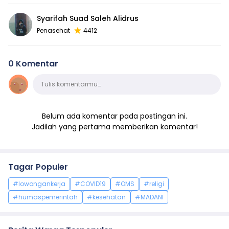
Syarifah Suad Saleh Alidrus
Penasehat
4412
0 Komentar
Komentar
Tulis komentarmu…
Belum ada komentar pada postingan ini.
Jadilah yang pertama memberikan komentar!
Tagar Populer
#lowongankerja
#COVID19
#OMS
#religi
#humaspemerintah
#kesehatan
#MADANI