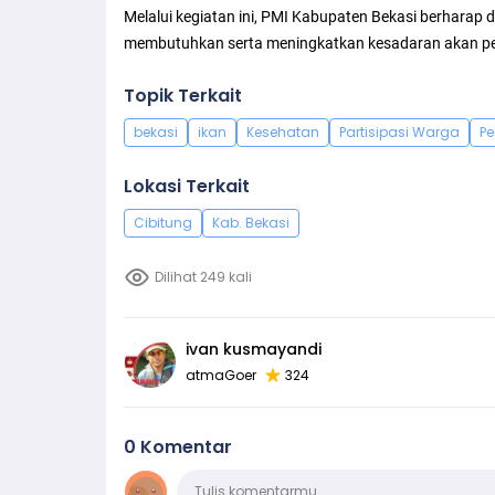
Melalui kegiatan ini, PMI Kabupaten Bekasi berharap
membutuhkan serta meningkatkan kesadaran akan pe
Topik Terkait
bekasi
ikan
Kesehatan
Partisipasi Warga
Pe
Lokasi Terkait
Cibitung
Kab. Bekasi
Dilihat 249 kali
ivan kusmayandi
atmaGoer
324
0 Komentar
Komentar
Tulis komentarmu…