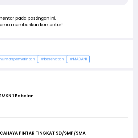
entar pada postingan ini.
rtama memberikan komentar!
humaspemerintah
#kesehatan
#MADANI
SMKN 1 Babelan
i
 CAHAYA PINTAR TINGKAT SD/SMP/SMA