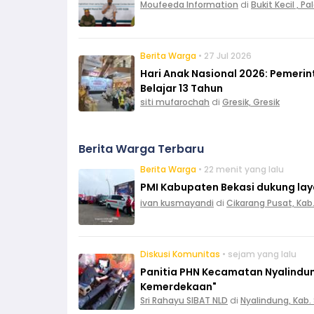
Moufeeda Information
di
Bukit Kecil , 
Berita Warga
• 27 Jul 2026
Hari Anak Nasional 2026: Pemeri
Belajar 13 Tahun
siti mufarochah
di
Gresik, Gresik
Berita Warga Terbaru
Berita Warga
• 22 menit yang lalu
PMI Kabupaten Bekasi dukung layan
ivan kusmayandi
di
Cikarang Pusat, Kab
Diskusi Komunitas
• sejam yang lalu
Panitia PHN Kecamatan Nyalindun
Kemerdekaan"
Sri Rahayu SIBAT NLD
di
Nyalindung, Kab