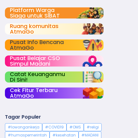
Platform Warga
Siaga untuk SIBAT
Ruang komunitas
AtmaGo
Pusat Info Bencana
AtmaGo
Pusat Belajar CSO
Simpul Madani
Catat Keuanganmu
Di Sini!
Cek Fitur Terbaru
AtmaGo
Tagar Populer
#lowongankerja
#COVID19
#OMS
#religi
#humaspemerintah
#kesehatan
#MADANI