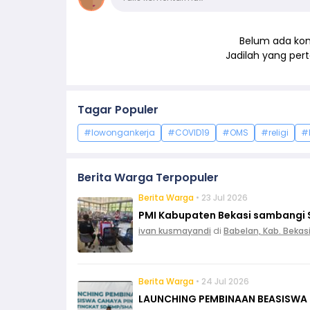
Belum ada kom
Jadilah yang pe
Tagar Populer
#lowongankerja
#COVID19
#OMS
#religi
#
Berita Warga Terpopuler
Berita Warga
• 23 Jul 2026
PMI Kabupaten Bekasi sambangi 
ivan kusmayandi
di
Babelan, Kab. Bekas
Berita Warga
• 24 Jul 2026
LAUNCHING PEMBINAAN BEASISWA