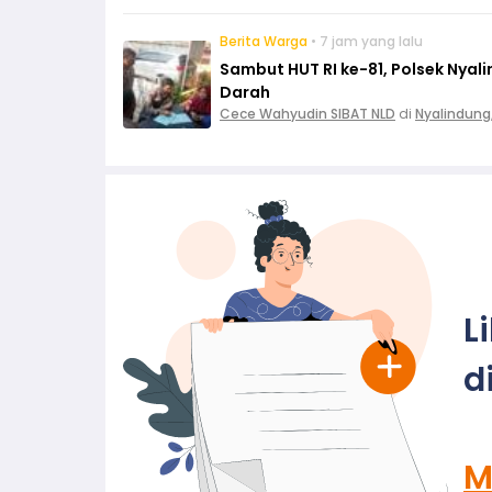
Berita Warga
• 7 jam yang lalu
Sambut HUT RI ke-81, Polsek Nya
Darah
Cece Wahyudin SIBAT NLD
di
Nyalindung
L
d
M