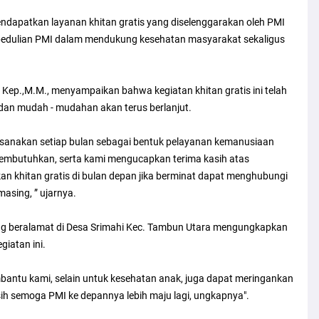
endapatkan layanan khitan gratis yang diselenggarakan oleh PMI
pedulian PMI dalam mendukung kesehatan masyarakat sekaligus
 Kep.,M.M., menyampaikan bahwa kegiatan khitan gratis ini telah
 dan mudah - mudahan akan terus berlanjut.
aksanakan setiap bulan sebagai bentuk pelayanan kemanusiaan
embutuhkan, serta kami mengucapkan terima kasih atas
n khitan gratis di bulan depan jika berminat dapat menghubungi
sing, ” ujarnya.
yang beralamat di Desa Srimahi Kec. Tambun Utara mengungkapkan
giatan ini.
mbantu kami, selain untuk kesehatan anak, juga dapat meringankan
ih semoga PMI ke depannya lebih maju lagi, ungkapnya".