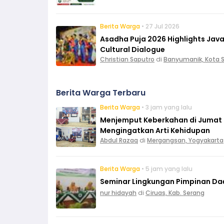
Berita Warga
• 27 Jul 2026
Asadha Puja 2026 Highlights Ja
Cultural Dialogue
Christian Saputro
di
Banyumanik, Kota
Berita Warga Terbaru
Berita Warga
• 3 jam yang lalu
Menjemput Keberkahan di Jumat L
Mengingatkan Arti Kehidupan
Abdul Razaq
di
Mergangsan, Yogyakarta
Berita Warga
• 5 jam yang lalu
Seminar Lingkungan Pimpinan Da
nur hidayah
di
Ciruas, Kab. Serang