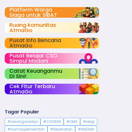
Platform Warga
Siaga untuk SIBAT
Ruang komunitas
AtmaGo
Pusat Info Bencana
AtmaGo
Pusat Belajar CSO
Simpul Madani
Catat Keuanganmu
Di Sini!
Cek Fitur Terbaru
AtmaGo
Tagar Populer
#lowongankerja
#COVID19
#OMS
#religi
#humaspemerintah
#kesehatan
#MADANI