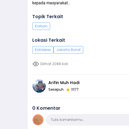
kepada masyarakat..
Topik Terkait
Korban
Lokasi Terkait
Kalideres
Jakarta Barat
Dilihat 2088 kali
Arifin Muh Hadi
Sesepuh
11177
0 Komentar
Komentar
Tulis komentarmu…