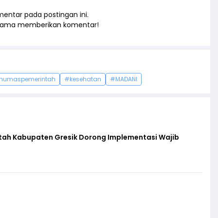
entar pada postingan ini.
rtama memberikan komentar!
humaspemerintah
#kesehatan
#MADANI
ntah Kabupaten Gresik Dorong Implementasi Wajib