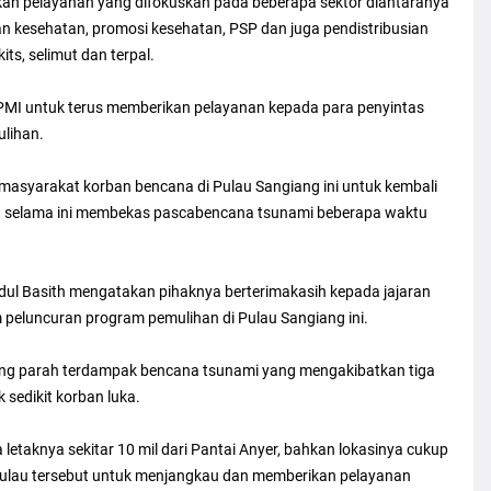
kan pelayanan yang difokuskan pada beberapa sektor diantaranya
nan kesehatan, promosi kesehatan, PSP dan juga pendistribusian
its, selimut dan terpal.
 PMI untuk terus memberikan pelayanan kepada para penyintas
ulihan.
 masyarakat korban bencana di Pulau Sangiang ini untuk kembali
 selama ini membekas pascabencana tsunami beberapa waktu
ul Basith mengatakan pihaknya berterimakasih kepada jajaran
 peluncuran program pemulihan di Pulau Sangiang ini.
aling parah terdampak bencana tsunami yang mengakibatkan tiga
sedikit korban luka.
letaknya sekitar 10 mil dari Pantai Anyer, bahkan lokasinya cukup
am pulau tersebut untuk menjangkau dan memberikan pelayanan