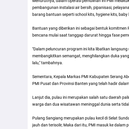
Menurutnya, dalam operasi pemulihan ini PMI melaku
pembangunan instalasi air bersih, pipanisasi, pelaya
barang bantuan seperti school kits, hygiene kits, baby k
Bantuan yang diberikan ini sebagai bentuk komitmen
bencana mulai saat tanggap darurat hingga fase pem
"Dalam peluncuran program ini kita libatkan langsung
membangkitkan semangat, menghilangkan duka yang
lalu," tambahnya.
Sementara, Kepala Markas PMI Kabupaten Serang Abd
PMI Pusat dan Provinsi Banten yang telah hadir dalam
Lanjut dia, pulau ini merupakan salah satu daerah p
warga dan dua wisatawan meninggal dunia serta tidak 
Pulang Sangiang merupakan pulau kecil di Selat Sunda 
jauh dan terisolir, Maka dari itu, PMI masuk ke dal