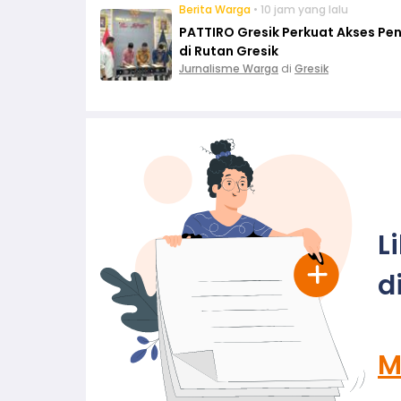
Berita Warga
• 10 jam yang lalu
PATTIRO Gresik Perkuat Akses Pe
di Rutan Gresik
Jurnalisme Warga
di
Gresik
L
d
M