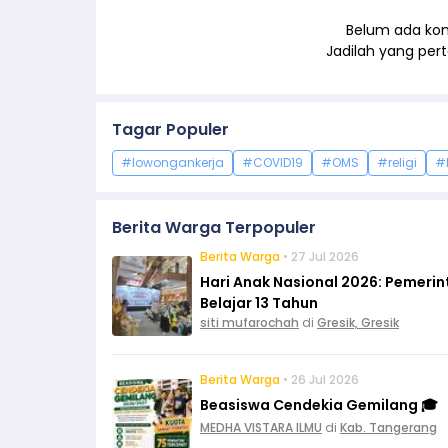
Belum ada kom
Jadilah yang pe
Tagar Populer
#lowongankerja
#COVID19
#OMS
#religi
#
Berita Warga Terpopuler
Berita Warga
• 27 Jul 2026
Hari Anak Nasional 2026: Pemeri
Belajar 13 Tahun
siti mufarochah
di
Gresik, Gresik
Berita Warga
• 26 Jul 2026
Beasiswa Cendekia Gemilang 🎓
MEDHA VISTARA ILMU
di
Kab. Tangerang