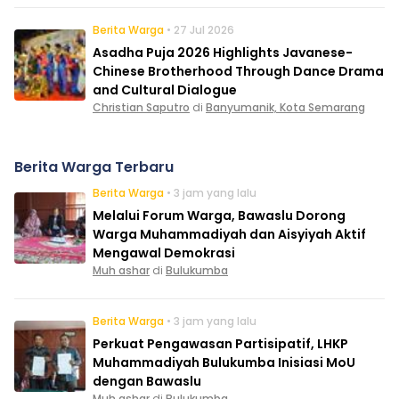
Berita Warga
• 27 Jul 2026
Asadha Puja 2026 Highlights Javanese-
Chinese Brotherhood Through Dance Drama
and Cultural Dialogue
Christian Saputro
di
Banyumanik, Kota Semarang
Berita Warga Terbaru
Berita Warga
• 3 jam yang lalu
Melalui Forum Warga, Bawaslu Dorong
Warga Muhammadiyah dan Aisyiyah Aktif
Mengawal Demokrasi
Muh ashar
di
Bulukumba
Berita Warga
• 3 jam yang lalu
Perkuat Pengawasan Partisipatif, LHKP
Muhammadiyah Bulukumba Inisiasi MoU
dengan Bawaslu
Muh ashar
di
Bulukumba