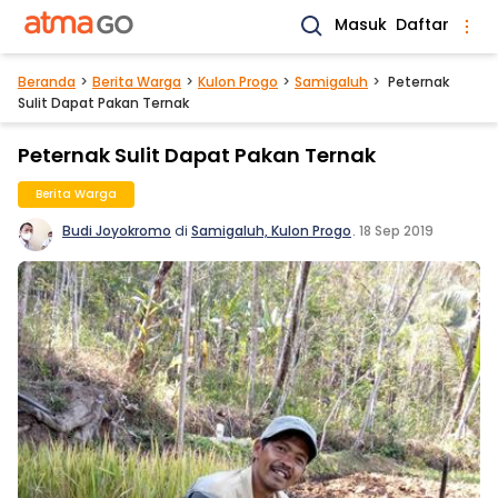
Masuk
Daftar
Beranda
Berita Warga
Kulon Progo
Samigaluh
Peternak
Sulit Dapat Pakan Ternak
Peternak Sulit Dapat Pakan Ternak
Berita Warga
Budi Joyokromo
di
Samigaluh, Kulon Progo
.
18 Sep 2019