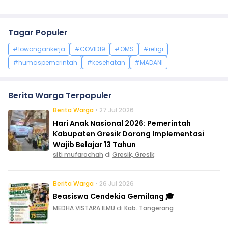
Tagar Populer
#lowongankerja
#COVID19
#OMS
#religi
#humaspemerintah
#kesehatan
#MADANI
Berita Warga Terpopuler
Berita Warga
• 27 Jul 2026
Hari Anak Nasional 2026: Pemerintah
Kabupaten Gresik Dorong Implementasi
Wajib Belajar 13 Tahun
siti mufarochah
di
Gresik, Gresik
Berita Warga
• 26 Jul 2026
Beasiswa Cendekia Gemilang 🎓
MEDHA VISTARA ILMU
di
Kab. Tangerang