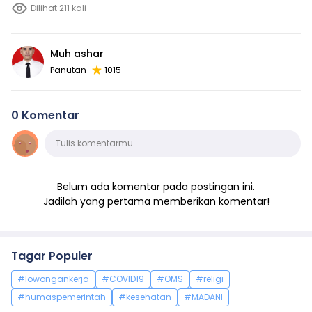
Dilihat 211 kali
Muh ashar
Panutan
1015
0 Komentar
Komentar
Tulis komentarmu…
Belum ada komentar pada postingan ini.
Jadilah yang pertama memberikan komentar!
Tagar Populer
#lowongankerja
#COVID19
#OMS
#religi
#humaspemerintah
#kesehatan
#MADANI