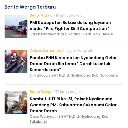
Berita Warga Terbaru
Berita Warga
• 11 jam yang lalu
PMI Kabupaten Bekasi dukung layanan
medis " Fire Fighter Skill Competition "
ivan kusmayandi
di
Cikarang Pusat, Kab. Bekasi
Diskusi Komunitas
• 12 jam yang lalu
Panitia PHN Kecamatan Nyalindung Gelar
Donor Darah Bertema " Darahku untuk
Kemerdekaan"
Sri Rahayu SIBAT NLD
di
Nyalindung, Kab. Sukabumi
Berita Warga
• 17 jam yang lalu
Sambut HUT RI ke-81, Polsek Nyalindung
Gandeng PMI Kabupaten Sukabumi Gelar
Donor Darah
Cece Wahyudin SIBAT NLD
di
Nyalindung, Kab.
Sukabumi