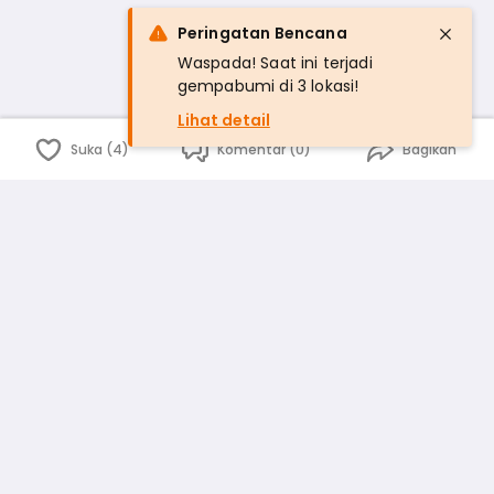
Peringatan Bencana
Waspada! Saat ini terjadi
gempabumi di 3 lokasi!
Lihat detail
Suka (4)
Komentar (0)
Bagikan
Bahasa Indonesia
English
id
www.atmago.com
pr
pr.atmago.com
Facebook
Instagram
Twitter
Blog
Tentang Kami
Media
Kebijakan dan Privasi
Syarat dan Ketentuan
Pedoman Komunitas Warga
Kirim Saran, Kritik dan Masukan dari Warga