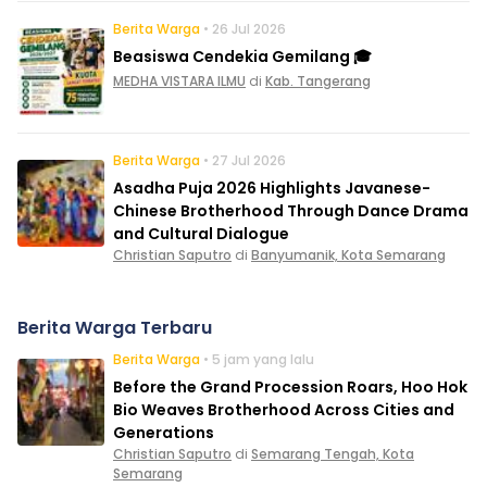
Berita Warga
• 26 Jul 2026
Beasiswa Cendekia Gemilang 🎓
MEDHA VISTARA ILMU
di
Kab. Tangerang
Berita Warga
• 27 Jul 2026
Asadha Puja 2026 Highlights Javanese-
Chinese Brotherhood Through Dance Drama
and Cultural Dialogue
Christian Saputro
di
Banyumanik, Kota Semarang
Berita Warga Terbaru
Berita Warga
• 5 jam yang lalu
Before the Grand Procession Roars, Hoo Hok
Bio Weaves Brotherhood Across Cities and
Generations
Christian Saputro
di
Semarang Tengah, Kota
Semarang