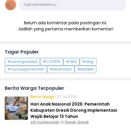
Komentar
Tulis komentarmu…
Belum ada komentar pada postingan ini.
Jadilah yang pertama memberikan komentar!
Tagar Populer
#lowongankerja
#COVID19
#OMS
#religi
#humaspemerintah
#kesehatan
#MADANI
Berita Warga Terpopuler
Berita Warga
• 27 Jul 2026
Hari Anak Nasional 2026: Pemerintah
Kabupaten Gresik Dorong Implementasi
Wajib Belajar 13 Tahun
siti mufarochah
di
Gresik, Gresik