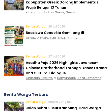
Kabupaten Gresik Dorong Implementasi
Wajib Belajar 13 Tahun
siti mufarochah
di
Gresik, Gresik
Berita Warga
• 26 Jul 2026
Beasiswa Cendekia Gemilang 🎓
MEDHA VISTARA ILMU
di
Kab. Tangerang
Berita Warga
• 27 Jul 2026
Asadha Puja 2026 Highlights Javanese-
Chinese Brotherhood Through Dance Drama
and Cultural Dialogue
Christian Saputro
di
Banyumanik, Kota Semarang
Berita Warga Terbaru
Berita Warga
• sejam yang lalu
Jalan Sehat Susur Kampung, Cara Warga