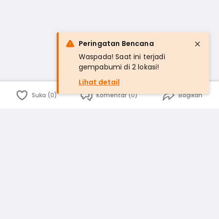
Peringatan Bencana
Waspada! Saat ini terjadi
gempabumi di 2 lokasi!
Lihat detail
Suka (0)
Komentar (0)
Bagikan
Bahasa Indonesia
English
id
www.atmago.com
pr
pr.atmago.com
Facebook
Instagram
Twitter
Blog