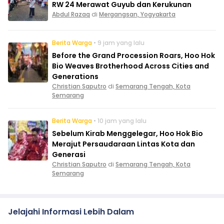
RW 24 Merawat Guyub dan Kerukunan
Abdul Razaq
di
Mergangsan, Yogyakarta
Berita Warga
• 9 jam yang lalu
Before the Grand Procession Roars, Hoo Hok
Bio Weaves Brotherhood Across Cities and
Generations
Christian Saputro
di
Semarang Tengah, Kota
Semarang
Berita Warga
• 10 jam yang lalu
Sebelum Kirab Menggelegar, Hoo Hok Bio
Merajut Persaudaraan Lintas Kota dan
Generasi
Christian Saputro
di
Semarang Tengah, Kota
Semarang
Jelajahi Informasi Lebih Dalam