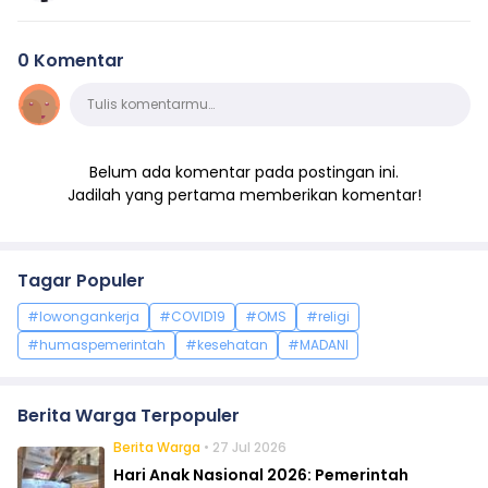
0 Komentar
Komentar
Tulis komentarmu…
Belum ada komentar pada postingan ini.
Jadilah yang pertama memberikan komentar!
Tagar Populer
#lowongankerja
#COVID19
#OMS
#religi
#humaspemerintah
#kesehatan
#MADANI
Berita Warga Terpopuler
Berita Warga
• 27 Jul 2026
Hari Anak Nasional 2026: Pemerintah