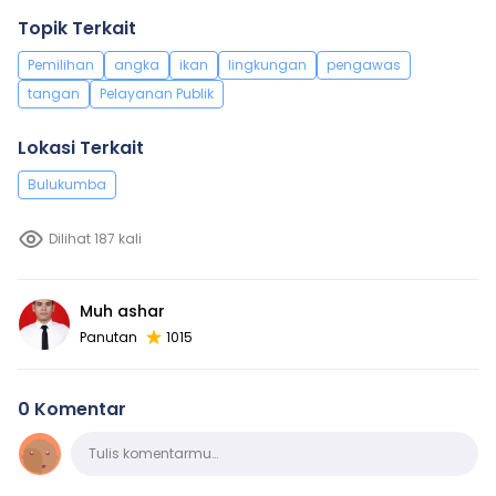
Topik Terkait
Pemilihan
angka
ikan
lingkungan
pengawas
tangan
Pelayanan Publik
Lokasi Terkait
Bulukumba
Dilihat 187 kali
Muh ashar
Panutan
1015
0 Komentar
Komentar
Tulis komentarmu…