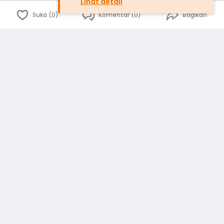
Lihat detail
Suka (0)
Komentar (0)
Bagikan
Bahasa Indonesia
English
id
www.atmago.com
pr
pr.atmago.com
Facebook
Instagram
Twitter
Blog
Tentang Kami
Media
Kebijakan dan Privasi
Syarat dan Ketentuan
Pedoman Komunitas Warga
Kirim Saran, Kritik dan Masukan dari Warga
Peringkat Pengguna
Platform rekanan AtmaGo