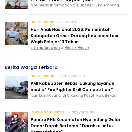
Moufeeda Information
di
Bukit Kecil , Palembang
Berita Warga
• 27 Jul 2026
Hari Anak Nasional 2026: Pemerintah
Kabupaten Gresik Dorong Implementasi
Wajib Belajar 13 Tahun
siti mufarochah
di
Gresik, Gresik
Berita Warga Terbaru
Berita Warga
• 8 jam yang lalu
PMI Kabupaten Bekasi dukung layanan
medis " Fire Fighter Skill Competition "
ivan kusmayandi
di
Cikarang Pusat, Kab. Bekasi
Diskusi Komunitas
• 9 jam yang lalu
Panitia PHN Kecamatan Nyalindung Gelar
Donor Darah Bertema " Darahku untuk
Kemerdekaan"