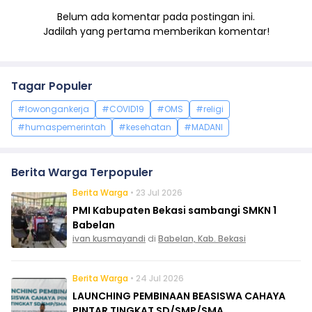
Belum ada komentar pada postingan ini.
Jadilah yang pertama memberikan komentar!
Tagar Populer
#lowongankerja
#COVID19
#OMS
#religi
#humaspemerintah
#kesehatan
#MADANI
Berita Warga Terpopuler
Berita Warga
• 23 Jul 2026
PMI Kabupaten Bekasi sambangi SMKN 1
Babelan
ivan kusmayandi
di
Babelan, Kab. Bekasi
Berita Warga
• 24 Jul 2026
LAUNCHING PEMBINAAN BEASISWA CAHAYA
PINTAR TINGKAT SD/SMP/SMA