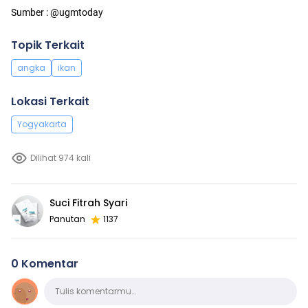
Sumber : @ugmtoday
Topik Terkait
angka
ikan
Lokasi Terkait
Yogyakarta
Dilihat 974 kali
Suci Fitrah Syari
Panutan
1137
0 Komentar
Komentar
Tulis komentarmu…