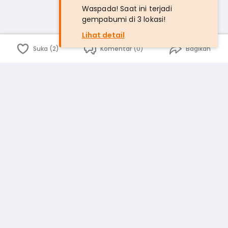
Waspada! Saat ini terjadi
gempabumi di 3 lokasi!
Lihat detail
Suka (2)
Komentar (0)
Bagikan
Bahasa Indonesia
English
id
www.atmago.com
pr
pr.atmago.com
Facebook
Instagram
Twitter
Blog
Tentang Kami
Media
Kebijakan dan Privasi
Syarat dan Ketentuan
Pedoman Komunitas Warga
Kirim Saran, Kritik dan Masukan dari Warga
Peringkat Pengguna