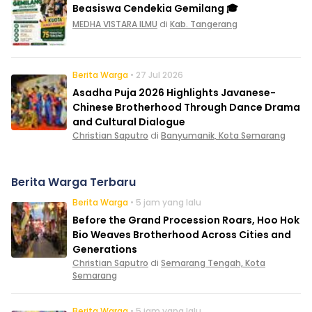
Beasiswa Cendekia Gemilang 🎓
MEDHA VISTARA ILMU
di
Kab. Tangerang
Berita Warga
• 27 Jul 2026
Asadha Puja 2026 Highlights Javanese-
Chinese Brotherhood Through Dance Drama
and Cultural Dialogue
Christian Saputro
di
Banyumanik, Kota Semarang
Berita Warga Terbaru
Berita Warga
• 5 jam yang lalu
Before the Grand Procession Roars, Hoo Hok
Bio Weaves Brotherhood Across Cities and
Generations
Christian Saputro
di
Semarang Tengah, Kota
Semarang
Berita Warga
• 5 jam yang lalu