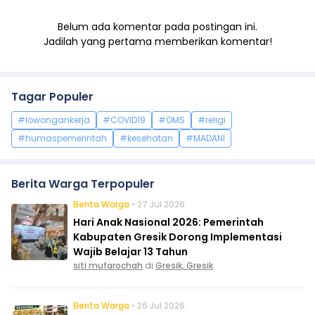
Belum ada komentar pada postingan ini.
Jadilah yang pertama memberikan komentar!
Tagar Populer
#lowongankerja
#COVID19
#OMS
#religi
#humaspemerintah
#kesehatan
#MADANI
Berita Warga Terpopuler
Berita Warga
• 27 Jul 2026
Hari Anak Nasional 2026: Pemerintah
Kabupaten Gresik Dorong Implementasi
Wajib Belajar 13 Tahun
siti mufarochah
di
Gresik, Gresik
Berita Warga
• 26 Jul 2026