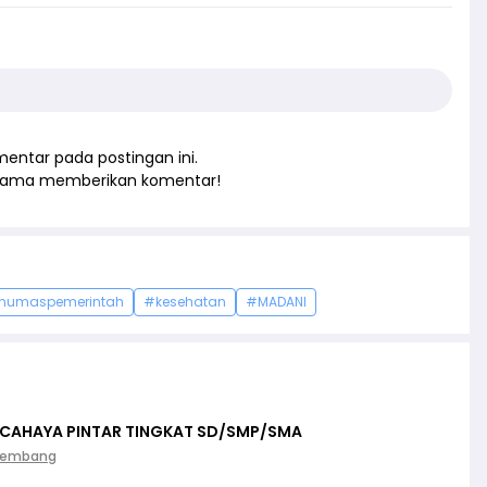
entar pada postingan ini.
rtama memberikan komentar!
humaspemerintah
#kesehatan
#MADANI
 CAHAYA PINTAR TINGKAT SD/SMP/SMA
Palembang