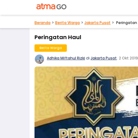
Beranda
Berita Warga
Jakarta Pusat
Peringatan
Peringatan Haul
Berita Warga
Adhika Miftahul Rizki
di
Jakarta Pusat
.
2 Okt 2019