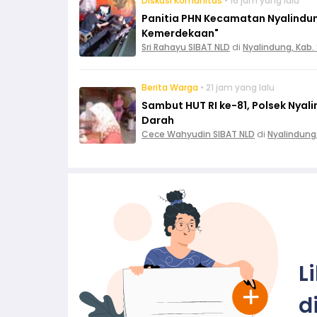
Diskusi Komunitas
• 16 jam yang lalu
Panitia PHN Kecamatan Nyalindun
Kemerdekaan"
Sri Rahayu SIBAT NLD
di
Nyalindung, Kab
Berita Warga
• 21 jam yang lalu
Sambut HUT RI ke-81, Polsek Nya
Darah
Cece Wahyudin SIBAT NLD
di
Nyalindung
L
d