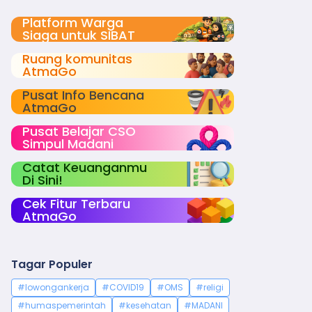
Platform Warga
Siaga untuk SIBAT
Ruang komunitas
AtmaGo
Pusat Info Bencana
AtmaGo
Pusat Belajar CSO
Simpul Madani
Catat Keuanganmu
Di Sini!
Cek Fitur Terbaru
AtmaGo
Tagar Populer
#lowongankerja
#COVID19
#OMS
#religi
#humaspemerintah
#kesehatan
#MADANI