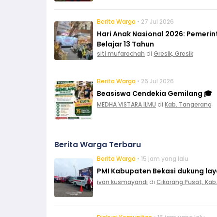
Berita Warga
• 27 Jul 2026
Hari Anak Nasional 2026: Pemeri
Belajar 13 Tahun
siti mufarochah
di
Gresik, Gresik
Berita Warga
• 26 Jul 2026
Beasiswa Cendekia Gemilang 🎓
MEDHA VISTARA ILMU
di
Kab. Tangerang
Berita Warga Terbaru
Berita Warga
• 15 jam yang lalu
PMI Kabupaten Bekasi dukung layan
ivan kusmayandi
di
Cikarang Pusat, Kab