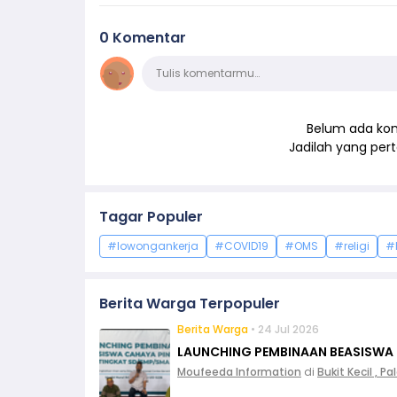
0 Komentar
Komentar
Tulis komentarmu…
Belum ada kom
Jadilah yang pe
Tagar Populer
#lowongankerja
#COVID19
#OMS
#religi
#
Berita Warga Terpopuler
Berita Warga
• 24 Jul 2026
LAUNCHING PEMBINAAN BEASISWA
Moufeeda Information
di
Bukit Kecil , 