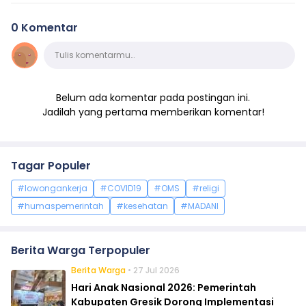
0 Komentar
Komentar
Tulis komentarmu…
Belum ada komentar pada postingan ini.
Jadilah yang pertama memberikan komentar!
Tagar Populer
#lowongankerja
#COVID19
#OMS
#religi
#humaspemerintah
#kesehatan
#MADANI
Berita Warga Terpopuler
Berita Warga
• 27 Jul 2026
Hari Anak Nasional 2026: Pemerintah
Kabupaten Gresik Dorong Implementasi