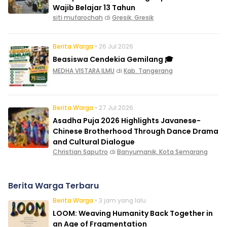
Wajib Belajar 13 Tahun
siti mufarochah
di
Gresik, Gresik
Berita Warga
• 26 Jul 2026
Beasiswa Cendekia Gemilang 🎓
MEDHA VISTARA ILMU
di
Kab. Tangerang
Berita Warga
• 27 Jul 2026
Asadha Puja 2026 Highlights Javanese-
Chinese Brotherhood Through Dance Drama
and Cultural Dialogue
Christian Saputro
di
Banyumanik, Kota Semarang
Berita Warga Terbaru
Berita Warga
• 3 jam yang lalu
LOOM: Weaving Humanity Back Together in
an Age of Fragmentation