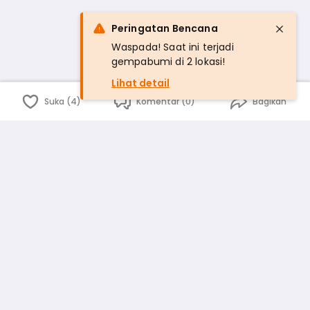
Peringatan Bencana
Waspada! Saat ini terjadi
gempabumi di 2 lokasi!
Lihat detail
Suka (4)
Komentar (0)
Bagikan
Bahasa Indonesia
English
id
www.atmago.com
pr
pr.atmago.com
Facebook
Instagram
Twitter
Blog
Tentang Kami
Media
Kebijakan dan Privasi
Syarat dan Ketentuan
Pedoman Komunitas Warga