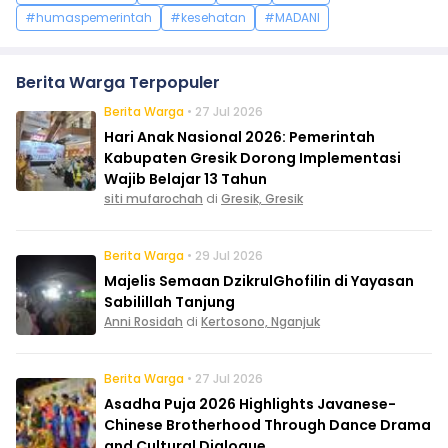
#humaspemerintah
#kesehatan
#MADANI
Berita Warga Terpopuler
Berita Warga
• 27 Jul 2026
Hari Anak Nasional 2026: Pemerintah
Kabupaten Gresik Dorong Implementasi
Wajib Belajar 13 Tahun
siti mufarochah
di
Gresik, Gresik
Berita Warga
• 29 Jul 2026
Majelis Semaan DzikrulGhofilin di Yayasan
Sabilillah Tanjung
Anni Rosidah
di
Kertosono, Nganjuk
Berita Warga
• 27 Jul 2026
Asadha Puja 2026 Highlights Javanese-
Chinese Brotherhood Through Dance Drama
and Cultural Dialogue