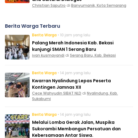
Christian Saputro
di
Banyumanik, Kota Semarang
Berita Warga Terbaru
Berita Warga
• 10 jam yang lalu
Palang Merah Indonesia Kab. Bekasi
kunjungi SMAN 1 Serang Baru
ivan kusmayandi
di
Serang Baru, Kab. Bekasi
Berita Warga
• 14 jam yang lalu
Kwarran Nyalindung Lepas Peserta
Kontingen Jamnas XII
Cece Wahyudin SIBAT NLD
di
Nyalindung, Kab.
Sukabumi
Berita Warga
• 14 jam yang lalu
Melalui Lomba Gerak Jalan, Muspika
Sukorambi Membangun Persatuan dan
Kebersamaan Antar Siswa.