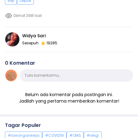
Beji
Depok
Dilihat 3981 kali
Widya Sari
Sesepuh
19285
0 Komentar
Komentar
Tulis komentarmu…
Belum ada komentar pada postingan ini.
Jadilah yang pertama memberikan komentar!
Tagar Populer
#lowongankerja
#COVID19
#OMS
#religi