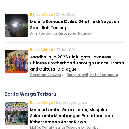
Berita Warga
• 29 Jul 2026
Majelis Semaan DzikrulGhofilin di Yayasan
Sabilillah Tanjung
Anni Rosidah
di
Kertosono, Nganjuk
Berita Warga
• 27 Jul 2026
Asadha Puja 2026 Highlights Javanese-
Chinese Brotherhood Through Dance Drama
and Cultural Dialogue
Christian Saputro
di
Banyumanik, Kota Semarang
Berita Warga Terbaru
Berita Warga
• 2 menit yang lalu
Melalui Lomba Gerak Jalan, Muspika
Sukorambi Membangun Persatuan dan
Kebersamaan Antar Siswa.
Muhlis Saiful Rizal
di
Sukorambi, Jember