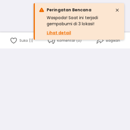
Peringatan Bencana
Waspada! Saat ini terjadi
gempabumi di 3 lokasi!
Lihat detail
Suka (1)
Komentar (0)
Bagikan
Bahasa Indonesia
English
id
www.atmago.com
pr
pr.atmago.com
Facebook
Instagram
Twitter
Blog
Tentang Kami
Media
Kebijakan dan Privasi
Syarat dan Ketentuan
Pedoman Komunitas Warga
Kirim Saran, Kritik dan Masukan dari Warga