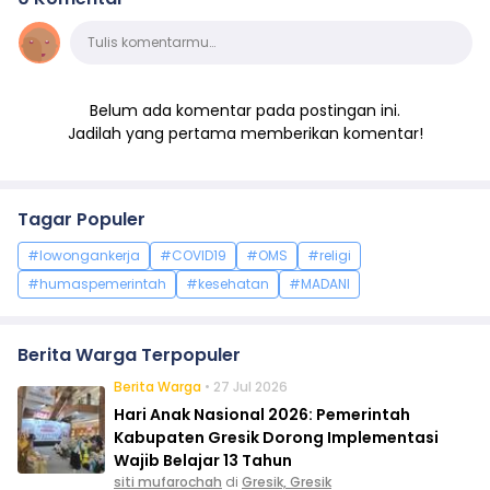
Komentar
Tulis komentarmu…
Belum ada komentar pada postingan ini.
Jadilah yang pertama memberikan komentar!
Tagar Populer
#lowongankerja
#COVID19
#OMS
#religi
#humaspemerintah
#kesehatan
#MADANI
Berita Warga Terpopuler
Berita Warga
• 27 Jul 2026
Hari Anak Nasional 2026: Pemerintah
Kabupaten Gresik Dorong Implementasi
Wajib Belajar 13 Tahun
siti mufarochah
di
Gresik, Gresik