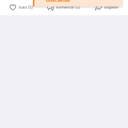
Suka (3)
Komentar (0)
Bagikan
Bahasa Indonesia
English
id
www.atmago.com
pr
pr.atmago.com
Facebook
Instagram
Twitter
Blog
Tentang Kami
Media
Kebijakan dan Privasi
Syarat dan Ketentuan
Pedoman Komunitas Warga
Kirim Saran, Kritik dan Masukan dari Warga
Peringkat Pengguna
Platform rekanan AtmaGo