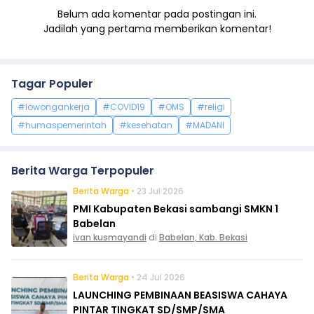
Belum ada komentar pada postingan ini.
Jadilah yang pertama memberikan komentar!
Tagar Populer
#lowongankerja
#COVID19
#OMS
#religi
#humaspemerintah
#kesehatan
#MADANI
Berita Warga Terpopuler
Berita Warga
• 23 Jul 2026
PMI Kabupaten Bekasi sambangi SMKN 1
Babelan
ivan kusmayandi
di
Babelan, Kab. Bekasi
Berita Warga
• 24 Jul 2026
LAUNCHING PEMBINAAN BEASISWA CAHAYA
PINTAR TINGKAT SD/SMP/SMA