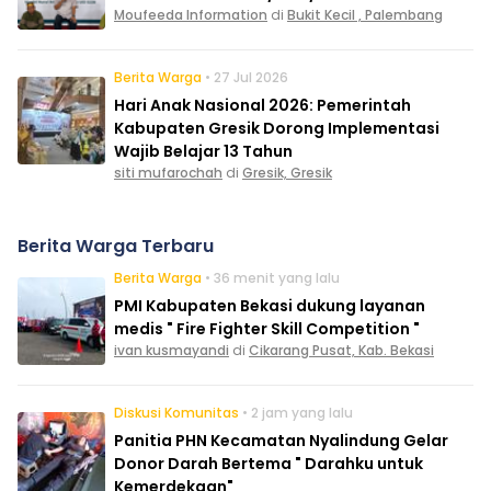
Moufeeda Information
di
Bukit Kecil , Palembang
Berita Warga
• 27 Jul 2026
Hari Anak Nasional 2026: Pemerintah
Kabupaten Gresik Dorong Implementasi
Wajib Belajar 13 Tahun
siti mufarochah
di
Gresik, Gresik
Berita Warga Terbaru
Berita Warga
• 36 menit yang lalu
PMI Kabupaten Bekasi dukung layanan
medis " Fire Fighter Skill Competition "
ivan kusmayandi
di
Cikarang Pusat, Kab. Bekasi
Diskusi Komunitas
• 2 jam yang lalu
Panitia PHN Kecamatan Nyalindung Gelar
Donor Darah Bertema " Darahku untuk
Kemerdekaan"