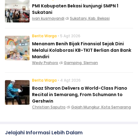
PMI Kabupaten Bekasi kunjungi SMPN 1
Sukatani
ivan kusmayandi
di
Sukatani, Kab. Bekasi
Berita Warga
• 5 Agt 2026
Menanam Benih Bijak Finansial Sejak Dini
Melalui Kolaborasi KB-TKIT Berlian dan Bank
Mandiri
Wedy Prahoro
di
Gamping, Sleman
Berita Warga
• 4 Agt 2026
Boaz Sharon Delivers a World-Class Piano
Recital in Semarang, From Schumann to
Gershwin
Christian Saputro
di
Gajah Mungkur, Kota Semarang
Jelajahi Informasi Lebih Dalam