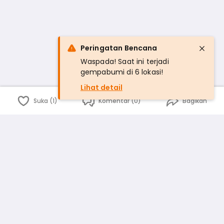
Peringatan Bencana
Waspada! Saat ini terjadi
gempabumi di 6 lokasi!
Lihat detail
Suka (1)
Komentar (0)
Bagikan
Bahasa Indonesia
English
id
www.atmago.com
pr
pr.atmago.com
Facebook
Instagram
Twitter
Blog