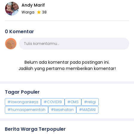
Andy Marif
Warga
38
0 Komentar
Komentar
Tulis komentarmu…
Belum ada komentar pada postingan ini.
Jadilah yang pertama memberikan komentar!
Tagar Populer
#lowongankerja
#COVID19
#OMS
#religi
#humaspemerintah
#kesehatan
#MADANI
Berita Warga Terpopuler